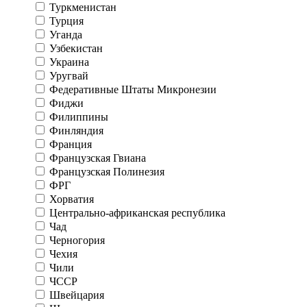
Туркменистан
Турция
Уганда
Узбекистан
Украина
Уругвай
Федеративные Штаты Микронезии
Фиджи
Филиппины
Финляндия
Франция
Французская Гвиана
Французская Полинезия
ФРГ
Хорватия
Центрально-африканская республика
Чад
Черногория
Чехия
Чили
ЧССР
Швейцария