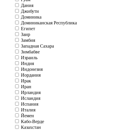
Дания
Джибути
Доминика
Доминиканская Республика
Египет
Заир
Замбия
Западная Сахара
Зимбабве
Израиль
Индия
Индонезия
Иордания
Ирак
Иран
Ирландия
Исландия
Испания
Италия
Йемен
Кабо-Верде
Казахстан