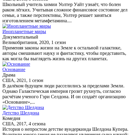
Школьный учитель химии Уолтер Уайт узнаёт, что болен
раком лёгких. Учитывая сложное финансовое состояние дел
семьи, а также перспективы, Уолтер решает заняться
изготовлением метамфетамина....
Инопланетные миры
Документальный
Великобритания, 2020, 1 сезон
Применяя законы жизни на Земле к остальной галактике,
авторы смешивают науку и фантастику, чтобы представить,
как могла бы выглядеть жизнь на других планетах.
Основание
Драма
США, 2021, 1 сезон
В далёком будущем люди расселились за пределами Земли.
Однако Галактическая империя грозит рухнуть, согласно
расчётам ученого Гэри Селдона. И он создаёт организацию
«Основание»,...
Детство Шелдона
Комедия
США, 2017, 4 сезона
История о непростом детстве вундеркинда Шелдона Купера.
Родители юного гения не разделяют увлечения сына наукой: