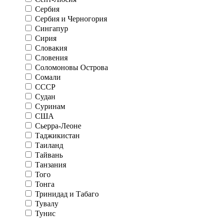
Сербия
Сербия и Черногория
Сингапур
Сирия
Словакия
Словения
Соломоновы Острова
Сомали
СССР
Судан
Суринам
США
Сьерра-Леоне
Таджикистан
Таиланд
Тайвань
Танзания
Того
Тонга
Тринидад и Табаго
Тувалу
Тунис