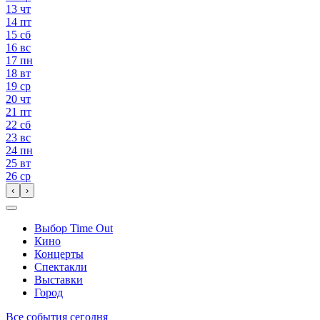
13
чт
14
пт
15
сб
16
вс
17
пн
18
вт
19
ср
20
чт
21
пт
22
сб
23
вс
24
пн
25
вт
26
ср
‹
›
Выбор Time Out
Кино
Концерты
Спектакли
Выставки
Город
Все события сегодня