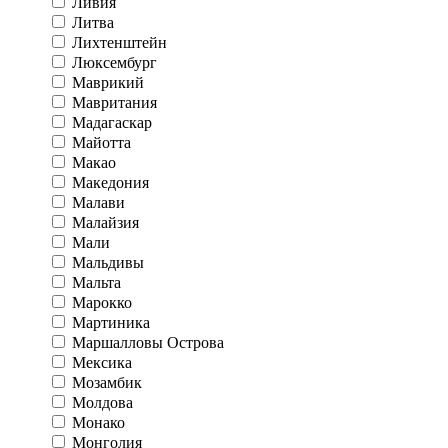
Ливия
Литва
Лихтенштейн
Люксембург
Маврикий
Мавритания
Мадагаскар
Майотта
Макао
Македония
Малави
Малайзия
Мали
Мальдивы
Мальта
Марокко
Мартиника
Маршалловы Острова
Мексика
Мозамбик
Молдова
Монако
Монголия