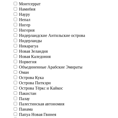
Монтсеррат
Намибия
Науру
Непал
Нигер
Нигерия
Нидерландские Антильские острова
Нидерланды
Никарагуа
Новая Зеландия
Новая Каледония
Норвегия
Объединенные Арабские Эмираты
Оман
Острова Кука
Острова Питкэрн
Острова Тёркс и Кайкос
Пакистан
Палау
Палестинская автономия
Панама
Папуа Новая Гвинея