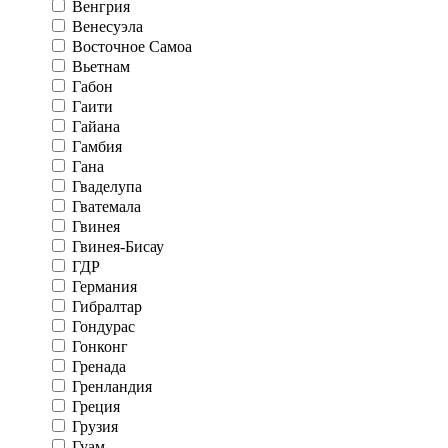
Венгрия
Венесуэла
Восточное Самоа
Вьетнам
Габон
Гаити
Гайана
Гамбия
Гана
Гваделупа
Гватемала
Гвинея
Гвинея-Бисау
ГДР
Германия
Гибралтар
Гондурас
Гонконг
Гренада
Гренландия
Греция
Грузия
Гуам