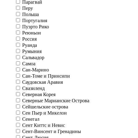
Парагвай
Перу
Польша
Португалия
Пуэрто Рико
Реюньон
Россия
Руанда
Румыния
Сальвадор
Самоа
Сан-Марино
Сан-Томе и Принсипи
Саудовская Аравия
Свазиленд
Северная Корея
Северные Марианские Острова
Сейшельские острова
Сен Пьер и Микелон
Сенегал
Сент Киттс и Невис
Сент-Винсент и Гренадины
Сент-Люсия