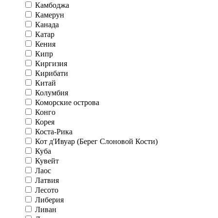
Камбоджа
Камерун
Канада
Катар
Кения
Кипр
Киргизия
Кирибати
Китай
Колумбия
Коморские острова
Конго
Корея
Коста-Рика
Кот д'Ивуар (Берег Слоновой Кости)
Куба
Кувейт
Лаос
Латвия
Лесото
Либерия
Ливан