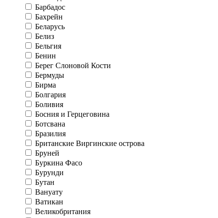
Барбадос
Бахрейн
Беларусь
Белиз
Бельгия
Бенин
Берег Слоновой Кости
Бермуды
Бирма
Болгария
Боливия
Босния и Герцеговина
Ботсвана
Бразилия
Британские Виргинские острова
Бруней
Буркина Фасо
Бурунди
Бутан
Вануату
Ватикан
Великобритания