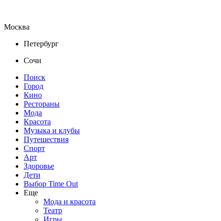
Москва
Петербург
Сочи
Поиск
Город
Кино
Рестораны
Мода
Красота
Музыка и клубы
Путешествия
Спорт
Арт
Здоровье
Дети
Выбор Time Out
Еще
Мода и красота
Театр
Игры