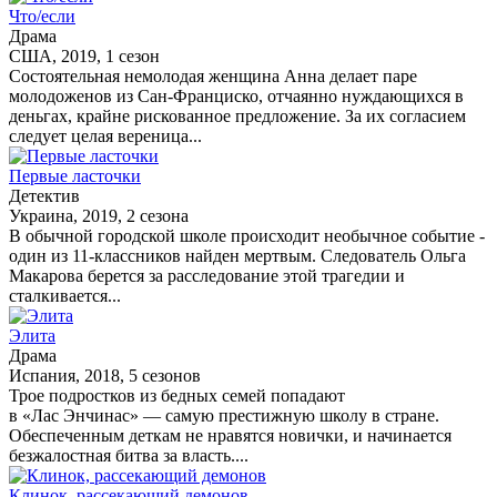
Что/если
Драма
США, 2019, 1 сезон
Состоятельная немолодая женщина Анна делает паре
молодоженов из Сан-Франциско, отчаянно нуждающихся в
деньгах, крайне рискованное предложение. За их согласием
следует целая вереница...
Первые ласточки
Детектив
Украина, 2019, 2 сезона
В обычной городской школе происходит необычное событие -
один из 11-классников найден мертвым. Следователь Ольга
Макарова берется за расследование этой трагедии и
сталкивается...
Элита
Драма
Испания, 2018, 5 сезонов
Трое подростков из бедных семей попадают
в «Лас Энчинас» — самую престижную школу в стране.
Обеспеченным деткам не нравятся новички, и начинается
безжалостная битва за власть....
Клинок, рассекающий демонов