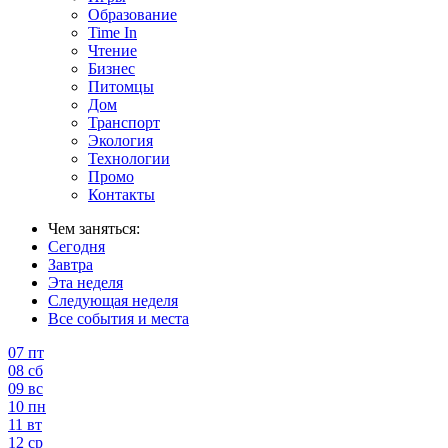
Образование
Time In
Чтение
Бизнес
Питомцы
Дом
Транспорт
Экология
Технологии
Промо
Контакты
Чем заняться:
Сегодня
Завтра
Эта неделя
Следующая неделя
Все события и места
07
пт
08
сб
09
вс
10
пн
11
вт
12
ср