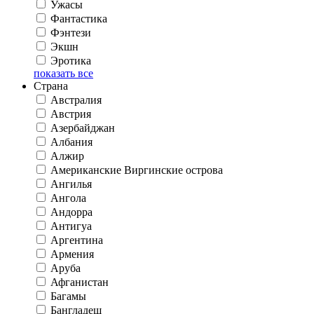
Ужасы
Фантастика
Фэнтези
Экшн
Эротика
показать все
Страна
Австралия
Австрия
Азербайджан
Албания
Алжир
Американские Виргинские острова
Ангилья
Ангола
Андорра
Антигуа
Аргентина
Армения
Аруба
Афганистан
Багамы
Бангладеш