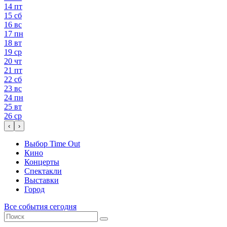
14
пт
15
сб
16
вс
17
пн
18
вт
19
ср
20
чт
21
пт
22
сб
23
вс
24
пн
25
вт
26
ср
‹
›
Выбор Time Out
Кино
Концерты
Спектакли
Выставки
Город
Все события сегодня