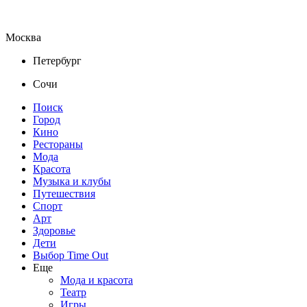
Москва
Петербург
Сочи
Поиск
Город
Кино
Рестораны
Мода
Красота
Музыка и клубы
Путешествия
Спорт
Арт
Здоровье
Дети
Выбор Time Out
Еще
Мода и красота
Театр
Игры