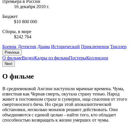
Премьера в России
16 декабря 2010 г.
Бюджет
$10 800 000
Сборы, в мире
$242 764
Боевик
Детектив
Драма
Исторический
Приключения
Триллер
Previous
О фильме
Видео
Кадры из фильмa
Постеры
Коллекции
Next
О фильме
В средневековой Англии наступили мрачные времена. Чума,
известная как Черная смерть, окутала страну тенью. Народ
живет в постоянном страхе и суеверии, ища спасения от этого
смертоносного бича. Но среди этой апокалиптической
обстановки, несколько монахов решают действовать. Они
объединяются с единой целью - найти того, кто обладает
способностью возвращать к жизни умерших от чумы.