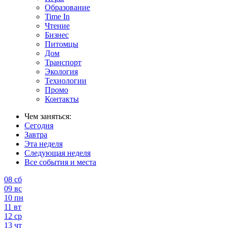
Образование
Time In
Чтение
Бизнес
Питомцы
Дом
Транспорт
Экология
Технологии
Промо
Контакты
Чем заняться:
Сегодня
Завтра
Эта неделя
Следующая неделя
Все события и места
08
сб
09
вс
10
пн
11
вт
12
ср
13
чт