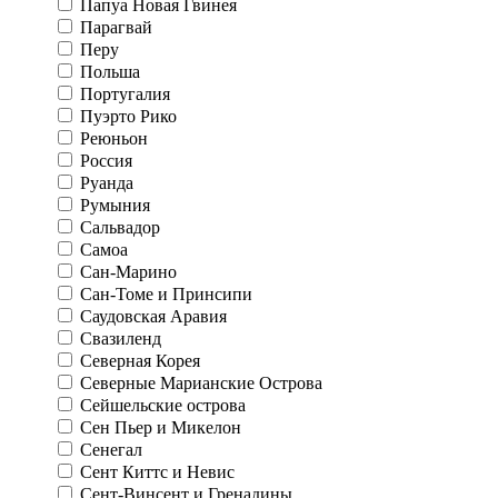
Папуа Новая Гвинея
Парагвай
Перу
Польша
Португалия
Пуэрто Рико
Реюньон
Россия
Руанда
Румыния
Сальвадор
Самоа
Сан-Марино
Сан-Томе и Принсипи
Саудовская Аравия
Свазиленд
Северная Корея
Северные Марианские Острова
Сейшельские острова
Сен Пьер и Микелон
Сенегал
Сент Киттс и Невис
Сент-Винсент и Гренадины