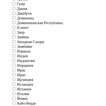
Гуам
Дания
Джибути
Доминика
Доминиканская Республика
Египет
Заир
Замбия
Западная Сахара
Зимбабве
Израиль
Индия
Индонезия
Иордания
Ирак
Иран
Ирландия
Исландия
Испания
Италия
Йемен
Кабо-Верде