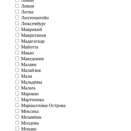
Ливан
Ливия
Литва
Лихтенштейн
Люксембург
Маврикий
Мавритания
Мадагаскар
Майотта
Макао
Македония
Малави
Малайзия
Мали
Мальдивы
Мальта
Марокко
Мартиника
Маршалловы Острова
Мексика
Мозамбик
Молдова
Монако