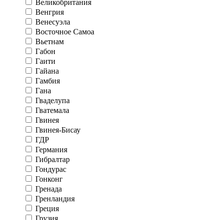
Великобритания
Венгрия
Венесуэла
Восточное Самоа
Вьетнам
Габон
Гаити
Гайана
Гамбия
Гана
Гваделупа
Гватемала
Гвинея
Гвинея-Бисау
ГДР
Германия
Гибралтар
Гондурас
Гонконг
Гренада
Гренландия
Греция
Грузия