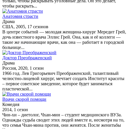
только, чтобы раскрывать уголовные дела. Он это делает,
чтобы раскрыть...
Анатомия страсти
Драма
США, 2005, 17 сезонов
В центре событий — молодая женщина-хирург Мередит Грей,
дочь известного врача Эллис Грей. Она, как и её коллеги —
такие же начинающие врачи, как она — работает в городской
больнице...
Доктор Преображенский
Драма
Россия, 2020, 1 сезон
1966 год. Лев Григорьевич Преображенский, талантливый
челюстно-лицевой хирург, мечтает создать Институт красоты
– первое советское заведение, которое будет заниматься
пластической...
Врачи скорой помощи
Комедия
2014, 1 сезон
Чин-хи – диетолог, Чхан-мин – студент медицинского ВУЗа.
Однажды судьба сводит этих людей вместе и, несмотря на то,
что семья Чхан-мина против, они женятся. После женитьбы