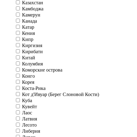
Казахстан
Камбоджа
Камерун
Канада
Катар
Кения
Кипр
Киргизия
Кирибати
Китай
Колумбия
Коморские острова
Конго
Корея
Коста-Рика
Кот д'Ивуар (Берег Слоновой Кости)
Куба
Кувейт
Лаос
Латвия
Лесото
Либерия