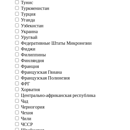
Тунис
Туркменистан
Турция
Уганда
Узбекистан
Украина
Уругвай
Федеративные Штаты Микронезии
Фиджи
Филиппины
Финляндия
Франция
Французская Гвиана
Французская Полинезия
ФРГ
Хорватия
Центрально-африканская республика
Чад
Черногория
Чехия
Чили
ЧССР