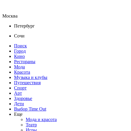
Москва
Петербург
Сочи
Поиск
Город
Кино
Рестораны
Мода
Красота
Музыка и клубы
Путешествия
Спорт
Арт
Здоровье
Дети
Выбор Time Out
Еще
Мода и красота
Театр
Игры