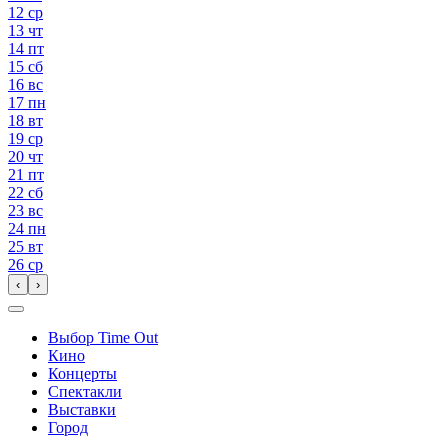
12
ср
13
чт
14
пт
15
сб
16
вс
17
пн
18
вт
19
ср
20
чт
21
пт
22
сб
23
вс
24
пн
25
вт
26
ср
‹
›
Выбор Time Out
Кино
Концерты
Спектакли
Выставки
Город