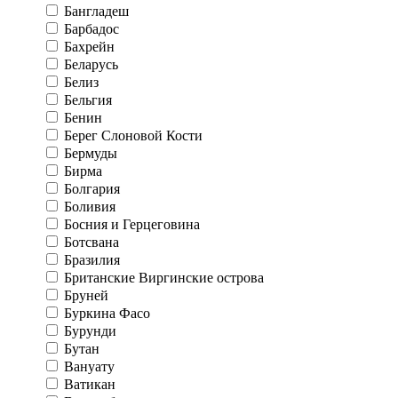
Бангладеш
Барбадос
Бахрейн
Беларусь
Белиз
Бельгия
Бенин
Берег Слоновой Кости
Бермуды
Бирма
Болгария
Боливия
Босния и Герцеговина
Ботсвана
Бразилия
Британские Виргинские острова
Бруней
Буркина Фасо
Бурунди
Бутан
Вануату
Ватикан