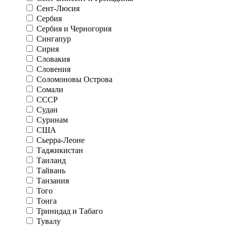
Сент-Люсия
Сербия
Сербия и Черногория
Сингапур
Сирия
Словакия
Словения
Соломоновы Острова
Сомали
СССР
Судан
Суринам
США
Сьерра-Леоне
Таджикистан
Таиланд
Тайвань
Танзания
Того
Тонга
Тринидад и Табаго
Тувалу