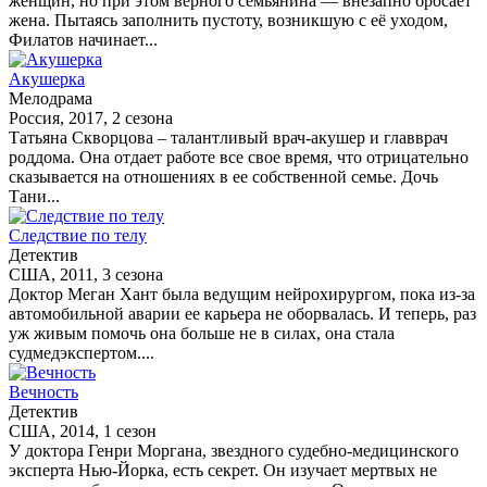
женщин, но при этом верного семьянина — внезапно бросает
жена. Пытаясь заполнить пустоту, возникшую с её уходом,
Филатов начинает...
Акушерка
Мелодрама
Россия, 2017, 2 сезона
Татьяна Скворцова – талантливый врач-акушер и главврач
роддома. Она отдает работе все свое время, что отрицательно
сказывается на отношениях в ее собственной семье. Дочь
Тани...
Следствие по телу
Детектив
США, 2011, 3 сезона
Доктор Меган Хант была ведущим нейрохирургом, пока из-за
автомобильной аварии ее карьера не оборвалась. И теперь, раз
уж живым помочь она больше не в силах, она стала
судмедэкспертом....
Вечность
Детектив
США, 2014, 1 сезон
У доктора Генри Моргана, звездного судебно-медицинского
эксперта Нью-Йорка, есть секрет. Он изучает мертвых не