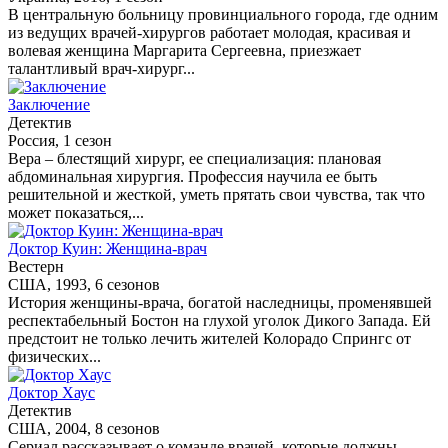
В центральную больницу провинциального города, где одним
из ведущих врачей-хирургов работает молодая, красивая и
волевая женщина Маргарита Сергеевна, приезжает
талантливый врач-хирург...
Заключение
Детектив
Россия, 1 сезон
Вера – блестящий хирург, ее специализация: плановая
абдоминальная хирургия. Профессия научила ее быть
решительной и жесткой, уметь прятать свои чувства, так что
может показаться,...
Доктор Куин: Женщина-врач
Вестерн
США, 1993, 6 сезонов
История женщины-врача, богатой наследницы, променявшей
респектабельный Бостон на глухой уголок Дикого Запада. Ей
предстоит не только лечить жителей Колорадо Спрингс от
физических...
Доктор Хаус
Детектив
США, 2004, 8 сезонов
Сериал рассказывает о команде врачей, которые должны