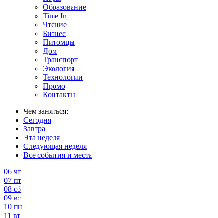
Образование
Time In
Чтение
Бизнес
Питомцы
Дом
Транспорт
Экология
Технологии
Промо
Контакты
Чем заняться:
Сегодня
Завтра
Эта неделя
Следующая неделя
Все события и места
06
чт
07
пт
08
сб
09
вс
10
пн
11
вт