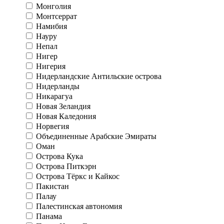
Монголия
Монтсеррат
Намибия
Науру
Непал
Нигер
Нигерия
Нидерландские Антильские острова
Нидерланды
Никарагуа
Новая Зеландия
Новая Каледония
Норвегия
Объединенные Арабские Эмираты
Оман
Острова Кука
Острова Питкэрн
Острова Тёркс и Кайкос
Пакистан
Палау
Палестинская автономия
Панама