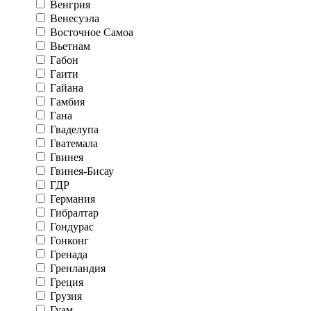
Венгрия
Венесуэла
Восточное Самоа
Вьетнам
Габон
Гаити
Гайана
Гамбия
Гана
Гваделупа
Гватемала
Гвинея
Гвинея-Бисау
ГДР
Германия
Гибралтар
Гондурас
Гонконг
Гренада
Гренландия
Греция
Грузия
Гуам