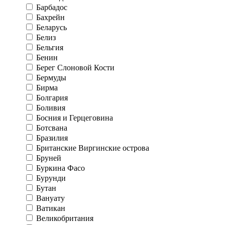
Барбадос
Бахрейн
Беларусь
Белиз
Бельгия
Бенин
Берег Слоновой Кости
Бермуды
Бирма
Болгария
Боливия
Босния и Герцеговина
Ботсвана
Бразилия
Британские Виргинские острова
Бруней
Буркина Фасо
Бурунди
Бутан
Вануату
Ватикан
Великобритания