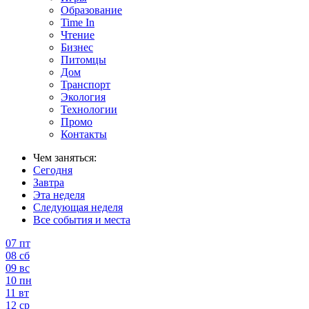
Образование
Time In
Чтение
Бизнес
Питомцы
Дом
Транспорт
Экология
Технологии
Промо
Контакты
Чем заняться:
Сегодня
Завтра
Эта неделя
Следующая неделя
Все события и места
07
пт
08
сб
09
вс
10
пн
11
вт
12
ср