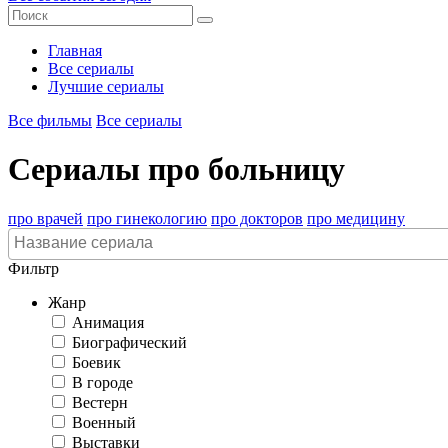
Главная
Все сериалы
Лучшие сериалы
Все фильмы
Все сериалы
Сериалы про больницу
про врачей
про гинекологию
про докторов
про медицину
Фильтр
Жанр
Анимация
Биографический
Боевик
В городе
Вестерн
Военный
Выставки