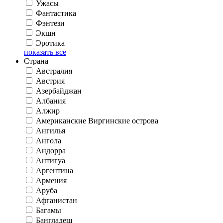
Ужасы
Фантастика
Фэнтези
Экшн
Эротика
показать все
Страна
Австралия
Австрия
Азербайджан
Албания
Алжир
Американские Виргинские острова
Ангилья
Ангола
Андорра
Антигуа
Аргентина
Армения
Аруба
Афганистан
Багамы
Бангладеш