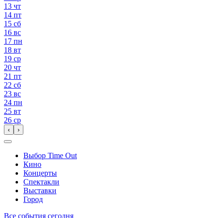
13
чт
14
пт
15
сб
16
вс
17
пн
18
вт
19
ср
20
чт
21
пт
22
сб
23
вс
24
пн
25
вт
26
ср
‹
›
Выбор Time Out
Кино
Концерты
Спектакли
Выставки
Город
Все события сегодня