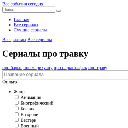
Все события сегодня
Главная
Все сериалы
Лучшие сериалы
Все фильмы
Все сериалы
Сериалы про травку
про барыг
про марихуану
про наркотрафик
про траву
Фильтр
Жанр
Анимация
Биографический
Боевик
В городе
Вестерн
Военный