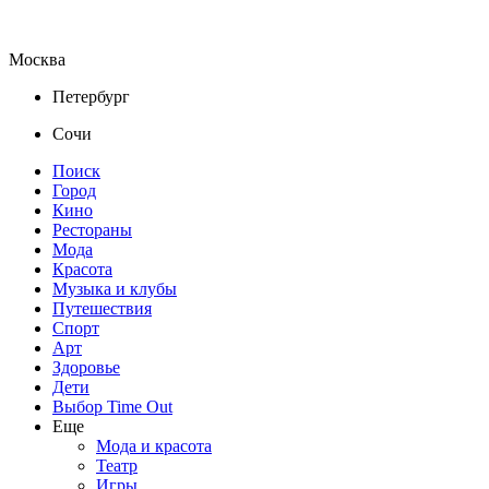
Москва
Петербург
Сочи
Поиск
Город
Кино
Рестораны
Мода
Красота
Музыка и клубы
Путешествия
Спорт
Арт
Здоровье
Дети
Выбор Time Out
Еще
Мода и красота
Театр
Игры