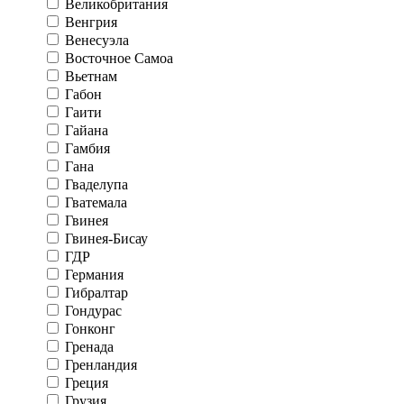
Великобритания
Венгрия
Венесуэла
Восточное Самоа
Вьетнам
Габон
Гаити
Гайана
Гамбия
Гана
Гваделупа
Гватемала
Гвинея
Гвинея-Бисау
ГДР
Германия
Гибралтар
Гондурас
Гонконг
Гренада
Гренландия
Греция
Грузия