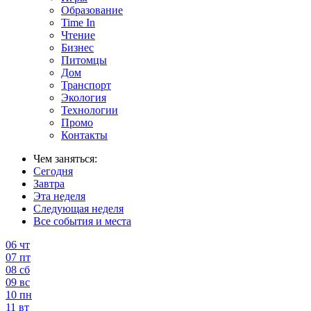
Образование
Time In
Чтение
Бизнес
Питомцы
Дом
Транспорт
Экология
Технологии
Промо
Контакты
Чем заняться:
Сегодня
Завтра
Эта неделя
Следующая неделя
Все события и места
06
чт
07
пт
08
сб
09
вс
10
пн
11
вт