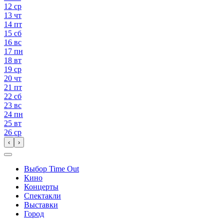
12
ср
13
чт
14
пт
15
сб
16
вс
17
пн
18
вт
19
ср
20
чт
21
пт
22
сб
23
вс
24
пн
25
вт
26
ср
‹
›
Выбор Time Out
Кино
Концерты
Спектакли
Выставки
Город