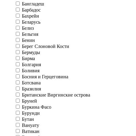
Бангладеш
Барбадос
Бахрейн
Беларусь
Белиз
Бельгия
Бенин
Берег Слоновой Кости
Бермуды
Бирма
Болгария
Боливия
Босния и Герцеговина
Ботсвана
Бразилия
Британские Виргинские острова
Бруней
Буркина Фасо
Бурунди
Бутан
Вануату
Ватикан