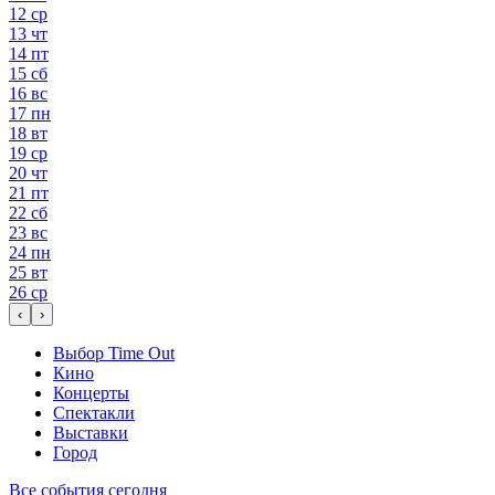
12
ср
13
чт
14
пт
15
сб
16
вс
17
пн
18
вт
19
ср
20
чт
21
пт
22
сб
23
вс
24
пн
25
вт
26
ср
‹
›
Выбор Time Out
Кино
Концерты
Спектакли
Выставки
Город
Все события сегодня