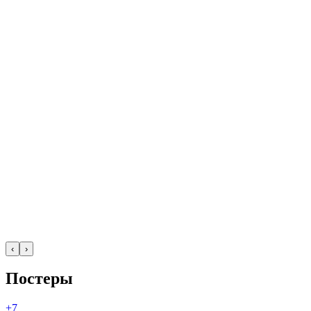
‹
›
Постеры
+7