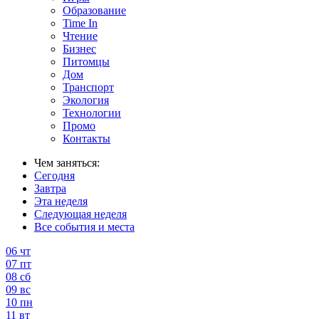
Образование
Time In
Чтение
Бизнес
Питомцы
Дом
Транспорт
Экология
Технологии
Промо
Контакты
Чем заняться:
Сегодня
Завтра
Эта неделя
Следующая неделя
Все события и места
06
чт
07
пт
08
сб
09
вс
10
пн
11
вт