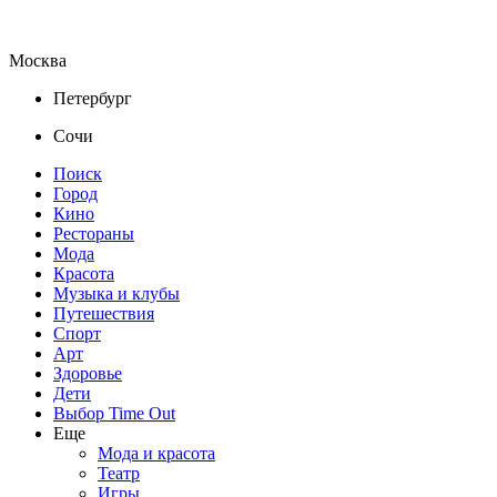
Москва
Петербург
Сочи
Поиск
Город
Кино
Рестораны
Мода
Красота
Музыка и клубы
Путешествия
Спорт
Арт
Здоровье
Дети
Выбор Time Out
Еще
Мода и красота
Театр
Игры