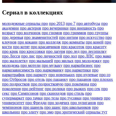
Сериал в коллекциях
молодежные сериалы про
про 2013
про 7
про автобусы
про
академии
про актеров
про вечеринки
про внешность
про
возраст
про волчонок
про гномов
про гриммов
про группы
про деревья
про знаменитостей
про интим
про искусство
про
клоунов
про кокаин
про колледж
про комнаты
про коней
про
кости
про котят
про красавчиков
про красоток
про красоту
про крик
про кроссовки
про лагеря
про лед
про лесопилку
про Лесси
про лис
про личностей
про лол
про ЛПС
про мако
про малолетку
про малышей
про милых
про молодежку
про
молодежь
про мотели
про музыку
про наркобизнес
про
наркозависимость
про наркоманку
про наркотики
про
наркотрафик
про наркоту
про новеньких
про нулевые
про оз
про Отбросов
про отель
про пацанку
про пацанов
про плохих
про подростков
про подростковую
про покемона
про
поколения
про рейтинг
про ролики
про рыжих
про сек
про
секс
про Симпсонов
про скинхедов
про стиль
про
супермаркет
про тачки
про тела
про тусовки
про универ
про
университет
про Фредди
про ходячих
про хулиганов
про
чемпионов
про шанель
про шанс
про школьников
про
школьниц
про элиту
про эмо
про эротический
сериалы тут