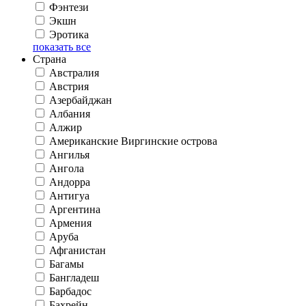
Фэнтези
Экшн
Эротика
показать все
Страна
Австралия
Австрия
Азербайджан
Албания
Алжир
Американские Виргинские острова
Ангилья
Ангола
Андорра
Антигуа
Аргентина
Армения
Аруба
Афганистан
Багамы
Бангладеш
Барбадос
Бахрейн