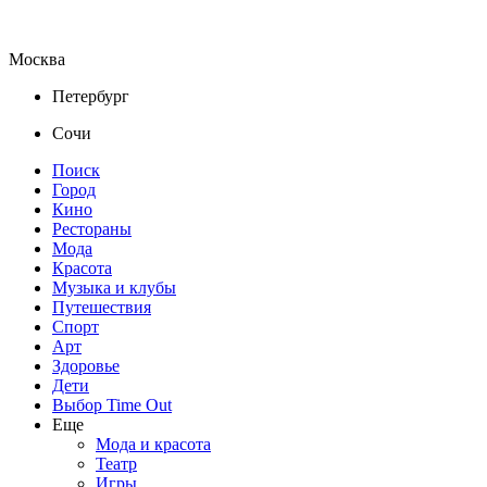
Москва
Петербург
Сочи
Поиск
Город
Кино
Рестораны
Мода
Красота
Музыка и клубы
Путешествия
Спорт
Арт
Здоровье
Дети
Выбор Time Out
Еще
Мода и красота
Театр
Игры