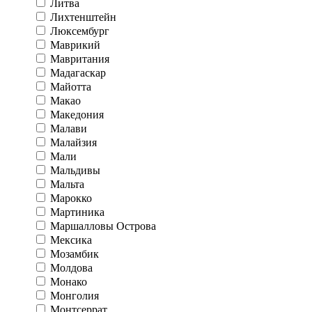
Литва
Лихтенштейн
Люксембург
Маврикий
Мавритания
Мадагаскар
Майотта
Макао
Македония
Малави
Малайзия
Мали
Мальдивы
Мальта
Марокко
Мартиника
Маршалловы Острова
Мексика
Мозамбик
Молдова
Монако
Монголия
Монтсеррат