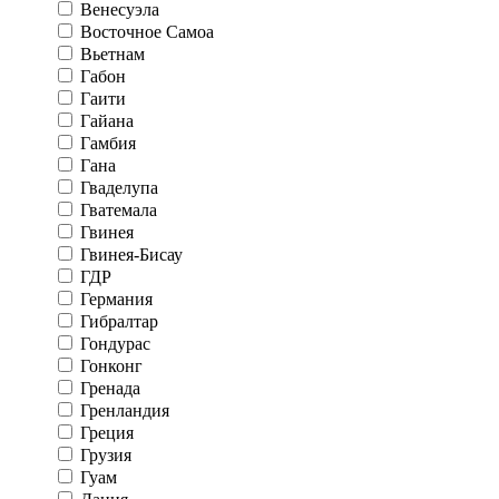
Венесуэла
Восточное Самоа
Вьетнам
Габон
Гаити
Гайана
Гамбия
Гана
Гваделупа
Гватемала
Гвинея
Гвинея-Бисау
ГДР
Германия
Гибралтар
Гондурас
Гонконг
Гренада
Гренландия
Греция
Грузия
Гуам