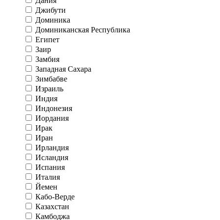
Дания
Джибути
Доминика
Доминиканская Республика
Египет
Заир
Замбия
Западная Сахара
Зимбабве
Израиль
Индия
Индонезия
Иордания
Ирак
Иран
Ирландия
Исландия
Испания
Италия
Йемен
Кабо-Верде
Казахстан
Камбоджа