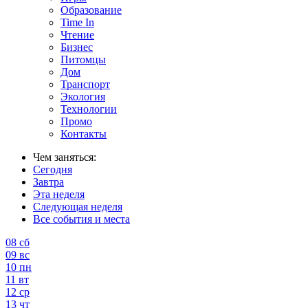
Образование
Time In
Чтение
Бизнес
Питомцы
Дом
Транспорт
Экология
Технологии
Промо
Контакты
Чем заняться:
Сегодня
Завтра
Эта неделя
Следующая неделя
Все события и места
08
сб
09
вс
10
пн
11
вт
12
ср
13
чт