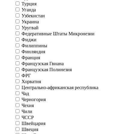
Турция
Уганда
Узбекистан
Украина
Уругвай
Федеративные Штаты Микронезии
Фиджи
Филиппины
Финляндия
Франция
Французская Гвиана
Французская Полинезия
ФРГ
Хорватия
Центрально-африканская республика
Чад
Черногория
Чехия
Чили
ЧССР
Швейцария
Швеция