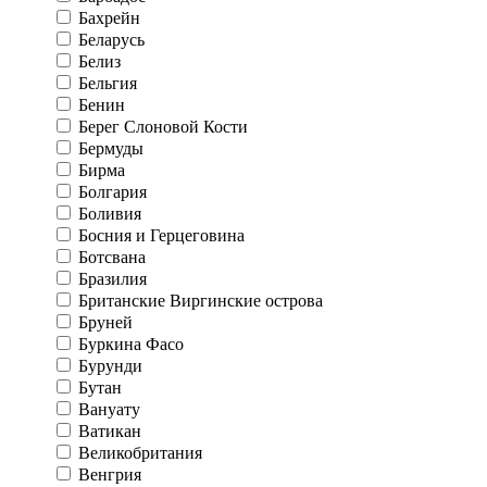
Бахрейн
Беларусь
Белиз
Бельгия
Бенин
Берег Слоновой Кости
Бермуды
Бирма
Болгария
Боливия
Босния и Герцеговина
Ботсвана
Бразилия
Британские Виргинские острова
Бруней
Буркина Фасо
Бурунди
Бутан
Вануату
Ватикан
Великобритания
Венгрия