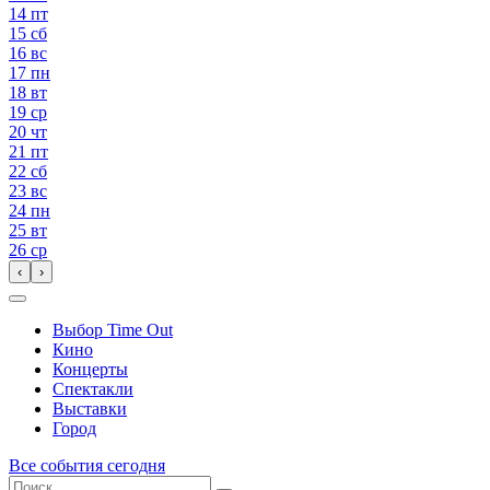
14
пт
15
сб
16
вс
17
пн
18
вт
19
ср
20
чт
21
пт
22
сб
23
вс
24
пн
25
вт
26
ср
‹
›
Выбор Time Out
Кино
Концерты
Спектакли
Выставки
Город
Все события сегодня