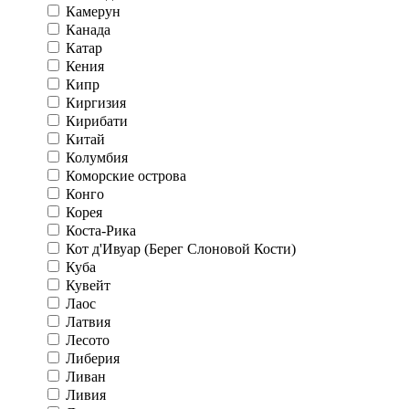
Камерун
Канада
Катар
Кения
Кипр
Киргизия
Кирибати
Китай
Колумбия
Коморские острова
Конго
Корея
Коста-Рика
Кот д'Ивуар (Берег Слоновой Кости)
Куба
Кувейт
Лаос
Латвия
Лесото
Либерия
Ливан
Ливия