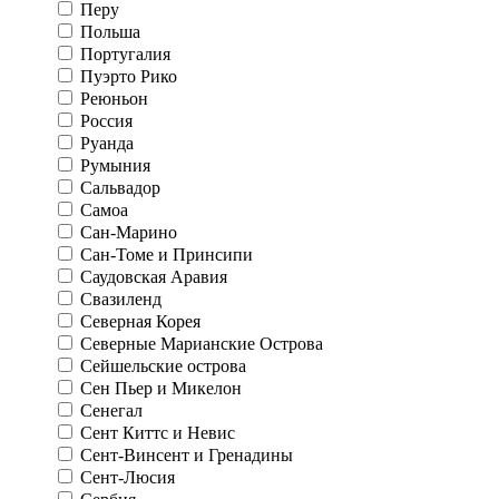
Перу
Польша
Португалия
Пуэрто Рико
Реюньон
Россия
Руанда
Румыния
Сальвадор
Самоа
Сан-Марино
Сан-Томе и Принсипи
Саудовская Аравия
Свазиленд
Северная Корея
Северные Марианские Острова
Сейшельские острова
Сен Пьер и Микелон
Сенегал
Сент Киттс и Невис
Сент-Винсент и Гренадины
Сент-Люсия