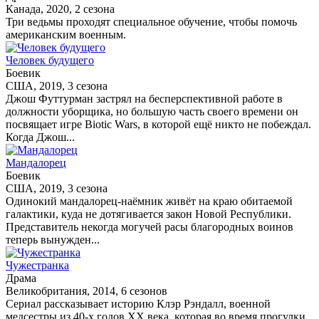
Канада, 2020, 2 сезона
Три ведьмы проходят специальное обучение, чтобы помочь
американским военным.
Человек будущего
Боевик
США, 2019, 3 сезона
Джош Футтурман застрял на бесперспективной работе в
должности уборщика, но большую часть своего времени он
посвящает игре Biotic Wars, в которой ещё никто не побеждал.
Когда Джош...
Мандалорец
Боевик
США, 2019, 3 сезона
Одинокий мандалорец-наёмник живёт на краю обитаемой
галактики, куда не дотягивается закон Новой Республики.
Представитель некогда могучей расы благородных воинов
теперь вынужден...
Чужестранка
Драма
Великобритания, 2014, 6 сезонов
Сериал рассказывает историю Клэр Рэндалл, военной
медсестры из 40-х годов XX века, которая во время прогулки