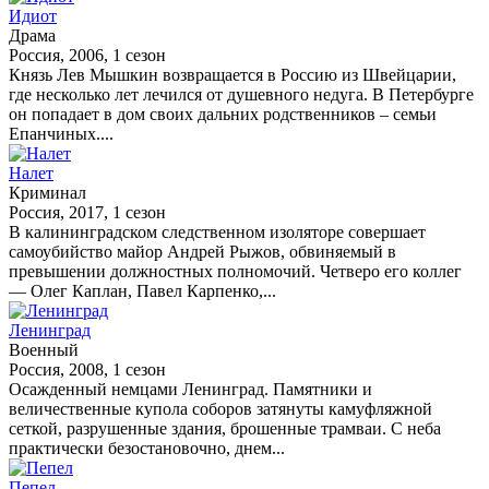
Идиот
Драма
Россия, 2006, 1 сезон
Князь Лев Мышкин возвращается в Россию из Швейцарии,
где несколько лет лечился от душевного недуга. В Петербурге
он попадает в дом своих дальних родственников – семьи
Епанчиных....
Налет
Криминал
Россия, 2017, 1 сезон
В калининградском следственном изоляторе совершает
самоубийство майор Андрей Рыжов, обвиняемый в
превышении должностных полномочий. Четверо его коллег
— Олег Каплан, Павел Карпенко,...
Ленинград
Военный
Россия, 2008, 1 сезон
Осажденный немцами Ленинград. Памятники и
величественные купола соборов затянуты камуфляжной
сеткой, разрушенные здания, брошенные трамваи. С неба
практически безостановочно, днем...
Пепел