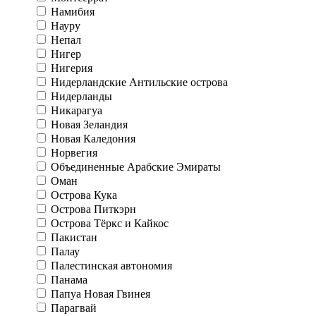
Намибия
Науру
Непал
Нигер
Нигерия
Нидерландские Антильские острова
Нидерланды
Никарагуа
Новая Зеландия
Новая Каледония
Норвегия
Объединенные Арабские Эмираты
Оман
Острова Кука
Острова Питкэрн
Острова Тёркс и Кайкос
Пакистан
Палау
Палестинская автономия
Панама
Папуа Новая Гвинея
Парагвай