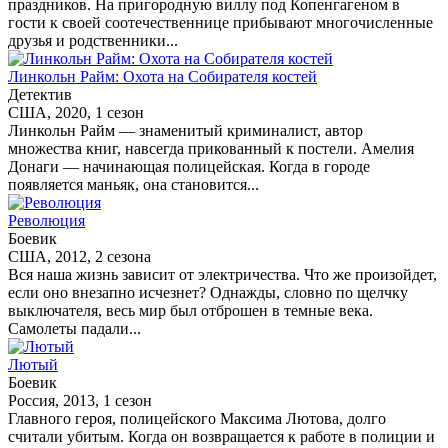
праздников. На пригородную виллу под Копенгагеном в
гости к своей соотечественнице прибывают многочисленные
друзья и родственники...
Линкольн Райм: Охота на Собирателя костей
Детектив
США, 2020, 1 сезон
Линкольн Райм — знаменитый криминалист, автор
множества книг, навсегда прикованный к постели. Амелия
Донаги — начинающая полицейская. Когда в городе
появляется маньяк, она становится...
Революция
Боевик
США, 2012, 2 сезона
Вся наша жизнь зависит от электричества. Что же произойдет,
если оно внезапно исчезнет? Однажды, словно по щелчку
выключателя, весь мир был отброшен в темные века.
Самолеты падали...
Лютый
Боевик
Россия, 2013, 1 сезон
Главного героя, полицейского Максима Лютова, долго
считали убитым. Когда он возвращается к работе в полиции и