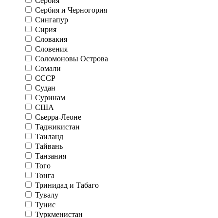
Сербия
Сербия и Черногория
Сингапур
Сирия
Словакия
Словения
Соломоновы Острова
Сомали
СССР
Судан
Суринам
США
Сьерра-Леоне
Таджикистан
Таиланд
Тайвань
Танзания
Того
Тонга
Тринидад и Табаго
Тувалу
Тунис
Туркменистан