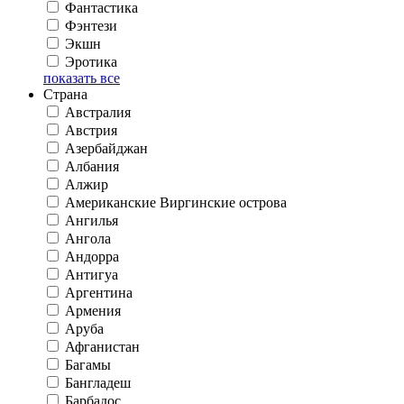
Фантастика
Фэнтези
Экшн
Эротика
показать все
Страна
Австралия
Австрия
Азербайджан
Албания
Алжир
Американские Виргинские острова
Ангилья
Ангола
Андорра
Антигуа
Аргентина
Армения
Аруба
Афганистан
Багамы
Бангладеш
Барбадос