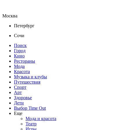
Москва
Петербург
Сочи
Поиск
Город
Кино
Рестораны
Мода
Красота
Музыка и клубы
Путешествия
Спорт
Арт
Здоровье
Дети
Выбор Time Out
Еще
Мода и красота
Театр
Игры