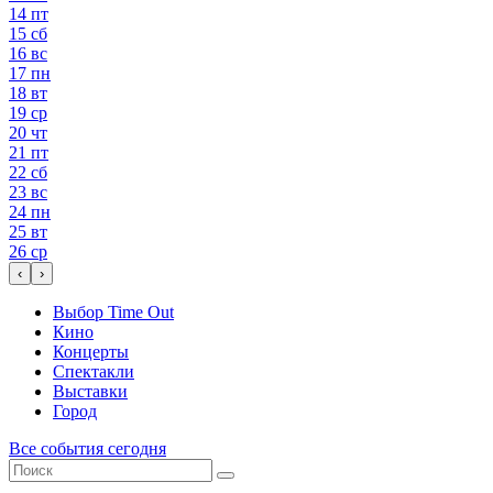
14
пт
15
сб
16
вс
17
пн
18
вт
19
ср
20
чт
21
пт
22
сб
23
вс
24
пн
25
вт
26
ср
‹
›
Выбор Time Out
Кино
Концерты
Спектакли
Выставки
Город
Все события сегодня