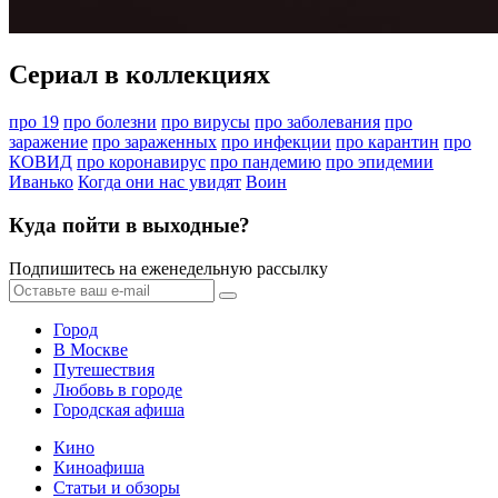
Сериал в коллекциях
про 19
про болезни
про вирусы
про заболевания
про
заражение
про зараженных
про инфекции
про карантин
про
КОВИД
про коронавирус
про пандемию
про эпидемии
Иванько
Когда они нас увидят
Воин
Куда пойти в выходные?
Подпишитесь на еженедельную рассылку
Город
В Москве
Путешествия
Любовь в городе
Городская афиша
Кино
Киноафиша
Статьи и обзоры