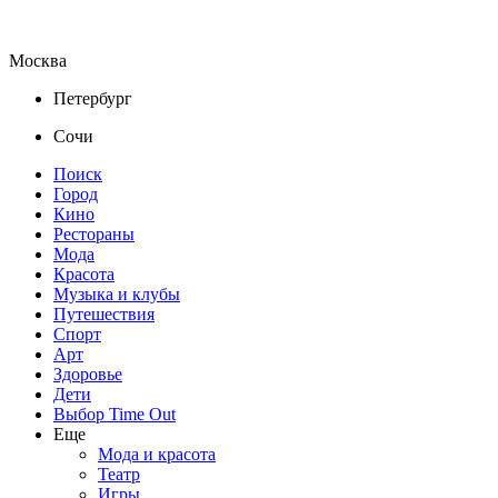
Москва
Петербург
Сочи
Поиск
Город
Кино
Рестораны
Мода
Красота
Музыка и клубы
Путешествия
Спорт
Арт
Здоровье
Дети
Выбор Time Out
Еще
Мода и красота
Театр
Игры