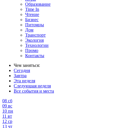
Образование
Time In
Чтение
Бизнес
Питомцы
Дом
Транспорт
Экология
Технологии
Промо
Контакты
Чем заняться:
Сегодня
Завтра
Эта неделя
Следующая неделя
Все события и места
08
сб
09
вс
10
пн
11
вт
12
ср
13
чт