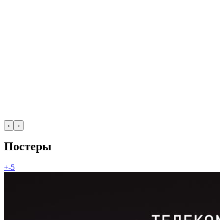
‹
›
Постеры
+-5