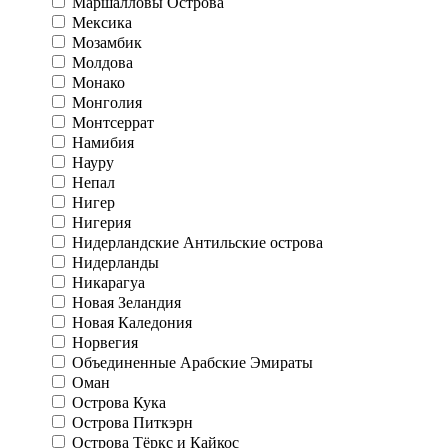
Маршалловы Острова
Мексика
Мозамбик
Молдова
Монако
Монголия
Монтсеррат
Намибия
Науру
Непал
Нигер
Нигерия
Нидерландские Антильские острова
Нидерланды
Никарагуа
Новая Зеландия
Новая Каледония
Норвегия
Объединенные Арабские Эмираты
Оман
Острова Кука
Острова Питкэрн
Острова Тёркс и Кайкос