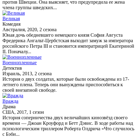
против Швеции. Она выясняет, что предупредила ее жена
члена группы шведских...
Великая
Комедия
Австралия, 2020, 2 сезона
Юная дочь обедневшего немецкого князя София Августа
Фредерика Ангальт-Цербстская выходит замуж за императора
российского Петра III и становится императрицей Екатериной
II. Поначалу...
Военнопленные
Детектив
Израиль, 2013, 2 сезона
История о двух солдатах, которые были освобождены из 17-
летнего плена. Теперь они вынуждены приспособиться к
своей внезапной свободе.
Вражда
Драма
США, 2017, 1 сезон
История соперничества двух величайших кинозвёзд своего
времени — Джоан Кроуфорд и Бетт Дэвис. В ходе работы над
психологическим триллером Роберта Олдрича «Что случилось
с Бэби...