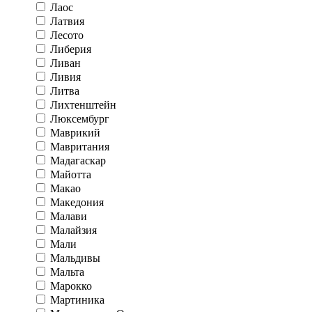
Лаос
Латвия
Лесото
Либерия
Ливан
Ливия
Литва
Лихтенштейн
Люксембург
Маврикий
Мавритания
Мадагаскар
Майотта
Макао
Македония
Малави
Малайзия
Мали
Мальдивы
Мальта
Марокко
Мартиника