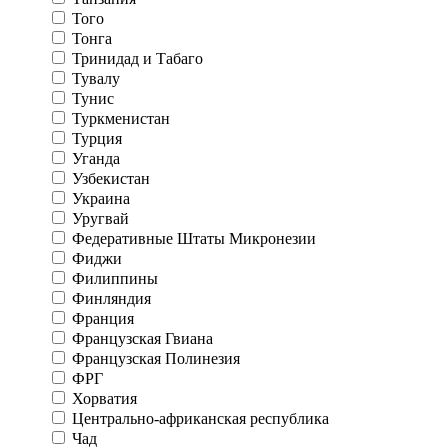
Того
Тонга
Тринидад и Табаго
Тувалу
Тунис
Туркменистан
Турция
Уганда
Узбекистан
Украина
Уругвай
Федеративные Штаты Микронезии
Фиджи
Филиппины
Финляндия
Франция
Французская Гвиана
Французская Полинезия
ФРГ
Хорватия
Центрально-африканская республика
Чад