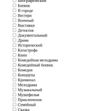
Биографический
Боевик
В городе
Вестерн
Военный
Выставки
Детектив
Документальный
Драма
Исторический
Катастрофа
Кино
Комедийная мелодрама
Комедийный боевик
Комедия
Концерты
Криминал
Мелодрама
Музыкальный
Мультфильм
Приключения
Семейный
Сказка