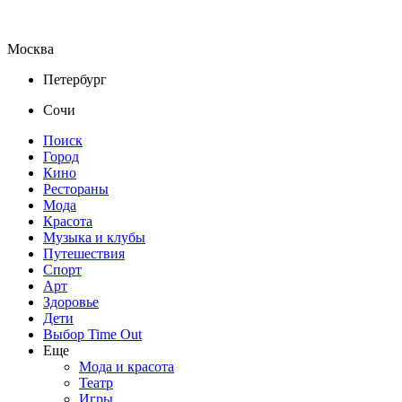
Москва
Петербург
Сочи
Поиск
Город
Кино
Рестораны
Мода
Красота
Музыка и клубы
Путешествия
Спорт
Арт
Здоровье
Дети
Выбор Time Out
Еще
Мода и красота
Театр
Игры