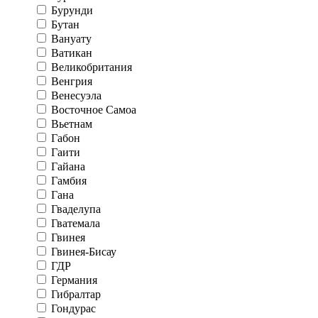
Бурунди
Бутан
Вануату
Ватикан
Великобритания
Венгрия
Венесуэла
Восточное Самоа
Вьетнам
Габон
Гаити
Гайана
Гамбия
Гана
Гваделупа
Гватемала
Гвинея
Гвинея-Бисау
ГДР
Германия
Гибралтар
Гондурас