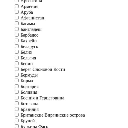
Аргентина
Армения
Аруба
Афганистан
Багамы
Бангладеш
Барбадос
Бахрейн
Беларусь
Белиз
Бельгия
Бенин
Берег Слоновой Кости
Бермуды
Бирма
Болгария
Боливия
Босния и Герцеговина
Ботсвана
Бразилия
Британские Виргинские острова
Бруней
Буркина Фасо