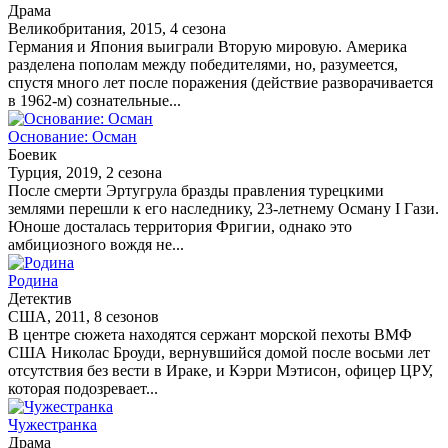
Драма
Великобритания, 2015, 4 сезона
Германия и Япония выиграли Вторую мировую. Америка
разделена пополам между победителями, но, разумеется,
спустя много лет после поражения (действие разворачивается
в 1962-м) сознательные...
Основание: Осман
Боевик
Турция, 2019, 2 сезона
После смерти Эртугрула бразды правления турецкими
землями перешли к его наследнику, 23-летнему Осману I Гази.
Юноше досталась территория Фригии, однако это
амбициозного вождя не...
Родина
Детектив
США, 2011, 8 сезонов
В центре сюжета находятся сержант морской пехоты ВМФ
США Николас Броуди, вернувшийся домой после восьми лет
отсутствия без вести в Ираке, и Кэрри Мэтисон, офицер ЦРУ,
которая подозревает...
Чужестранка
Драма