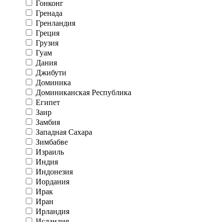
Гонконг
Гренада
Гренландия
Греция
Грузия
Гуам
Дания
Джибути
Доминика
Доминиканская Республика
Египет
Заир
Замбия
Западная Сахара
Зимбабве
Израиль
Индия
Индонезия
Иордания
Ирак
Иран
Ирландия
Исландия