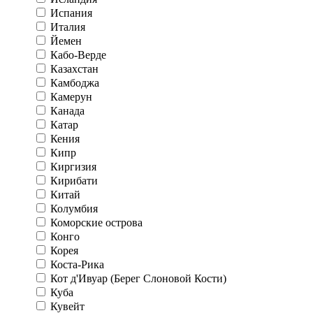
Испания
Италия
Йемен
Кабо-Верде
Казахстан
Камбоджа
Камерун
Канада
Катар
Кения
Кипр
Киргизия
Кирибати
Китай
Колумбия
Коморские острова
Конго
Корея
Коста-Рика
Кот д'Ивуар (Берег Слоновой Кости)
Куба
Кувейт