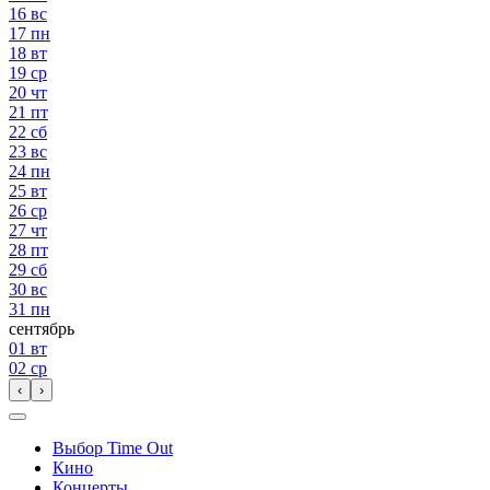
16
вс
17
пн
18
вт
19
ср
20
чт
21
пт
22
сб
23
вс
24
пн
25
вт
26
ср
27
чт
28
пт
29
сб
30
вс
31
пн
сентябрь
01
вт
02
ср
‹
›
Выбор Time Out
Кино
Концерты