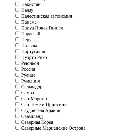
Пакистан
Палау
Палестинская автономия
Панама
Папуа Новая Гвинея
Парагвай
Перу
Польша
Португалия
Пуэрто Рико
Реюньон
Россия
Руанда
Румыния
Сальвадор
Самоа
Сан-Марино
Сан-Томе и Принсипи
Саудовская Аравия
Свазиленд
Северная Корея
Северные Марианские Острова