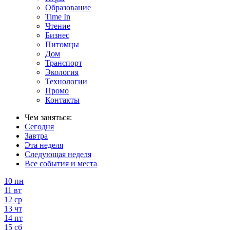
Образование
Time In
Чтение
Бизнес
Питомцы
Дом
Транспорт
Экология
Технологии
Промо
Контакты
Чем заняться:
Сегодня
Завтра
Эта неделя
Следующая неделя
Все события и места
10
пн
11
вт
12
ср
13
чт
14
пт
15
сб