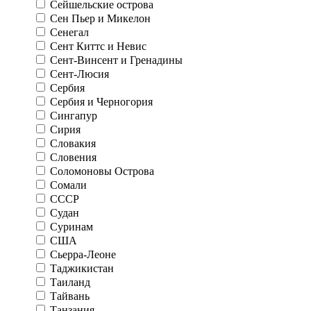
Сейшельские острова
Сен Пьер и Микелон
Сенегал
Сент Киттс и Невис
Сент-Винсент и Гренадины
Сент-Люсия
Сербия
Сербия и Черногория
Сингапур
Сирия
Словакия
Словения
Соломоновы Острова
Сомали
СССР
Судан
Суринам
США
Сьерра-Леоне
Таджикистан
Таиланд
Тайвань
Танзания