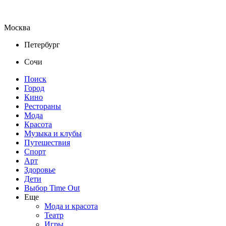
Москва
Петербург
Сочи
Поиск
Город
Кино
Рестораны
Мода
Красота
Музыка и клубы
Путешествия
Спорт
Арт
Здоровье
Дети
Выбор Time Out
Еще
Мода и красота
Театр
Игры