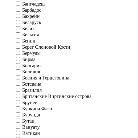
Бангладеш
Барбадос
Бахрейн
Беларусь
Белиз
Бельгия
Бенин
Берег Слоновой Кости
Бермуды
Бирма
Болгария
Боливия
Босния и Герцеговина
Ботсвана
Бразилия
Британские Виргинские острова
Бруней
Буркина Фасо
Бурунди
Бутан
Вануату
Ватикан