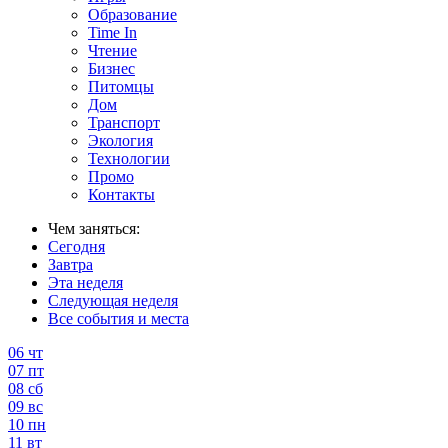
Образование
Time In
Чтение
Бизнес
Питомцы
Дом
Транспорт
Экология
Технологии
Промо
Контакты
Чем заняться:
Сегодня
Завтра
Эта неделя
Следующая неделя
Все события и места
06
чт
07
пт
08
сб
09
вс
10
пн
11
вт