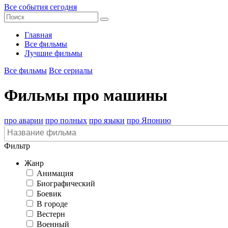
Все события сегодня
Главная
Все фильмы
Лучшие фильмы
Все фильмы
Все сериалы
Фильмы про машины
про аварии
про полных
про языки
про Японию
Фильтр
Жанр
Анимация
Биографический
Боевик
В городе
Вестерн
Военный