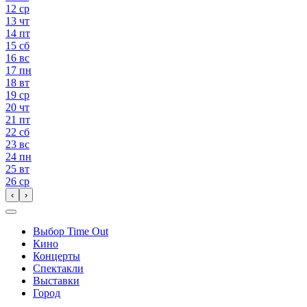
12
ср
13
чт
14
пт
15
сб
16
вс
17
пн
18
вт
19
ср
20
чт
21
пт
22
сб
23
вс
24
пн
25
вт
26
ср
‹
›
Выбор Time Out
Кино
Концерты
Спектакли
Выставки
Город