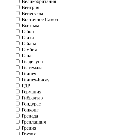
Великобритания
Венгрия
Венесуэла
Восточное Самоа
Вьетнам
Габон
Гаити
Гайана
Гамбия
Гана
Гваделупа
Гватемала
Гвинея
Гвинея-Бисау
ГДР
Германия
Гибралтар
Гондурас
Гонконг
Гренада
Гренландия
Греция
Грузия