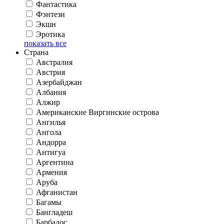
Фантастика
Фэнтези
Экшн
Эротика
показать все
Страна
Австралия
Австрия
Азербайджан
Албания
Алжир
Американские Виргинские острова
Ангилья
Ангола
Андорра
Антигуа
Аргентина
Армения
Аруба
Афганистан
Багамы
Бангладеш
Барбадос