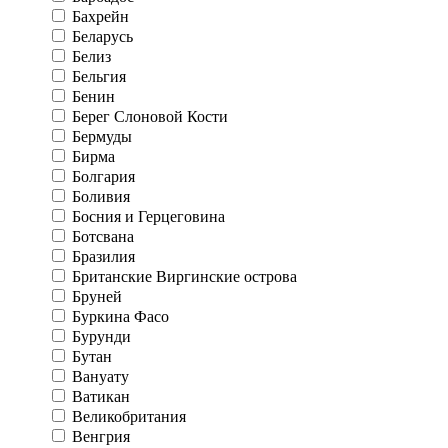
Бахрейн
Беларусь
Белиз
Бельгия
Бенин
Берег Слоновой Кости
Бермуды
Бирма
Болгария
Боливия
Босния и Герцеговина
Ботсвана
Бразилия
Британские Виргинские острова
Бруней
Буркина Фасо
Бурунди
Бутан
Вануату
Ватикан
Великобритания
Венгрия