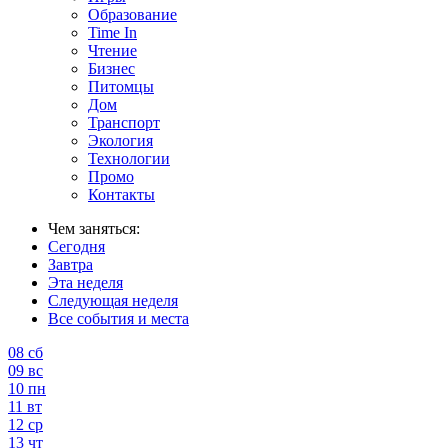
Образование
Time In
Чтение
Бизнес
Питомцы
Дом
Транспорт
Экология
Технологии
Промо
Контакты
Чем заняться:
Сегодня
Завтра
Эта неделя
Следующая неделя
Все события и места
08
сб
09
вс
10
пн
11
вт
12
ср
13
чт