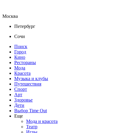
Москва
Петербург
Сочи
Поиск
Город
Кино
Рестораны
Мода
Красота
Музыка и клубы
Путешествия
Спорт
Арт
Здоровье
Дети
Выбор Time Out
Еще
Мода и красота
Театр
Игры