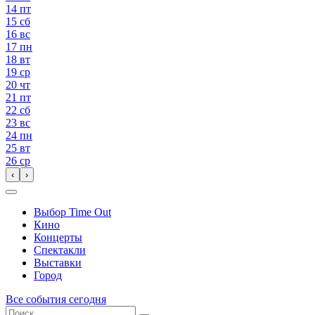
14
пт
15
сб
16
вс
17
пн
18
вт
19
ср
20
чт
21
пт
22
сб
23
вс
24
пн
25
вт
26
ср
‹
›
Выбор Time Out
Кино
Концерты
Спектакли
Выставки
Город
Все события сегодня