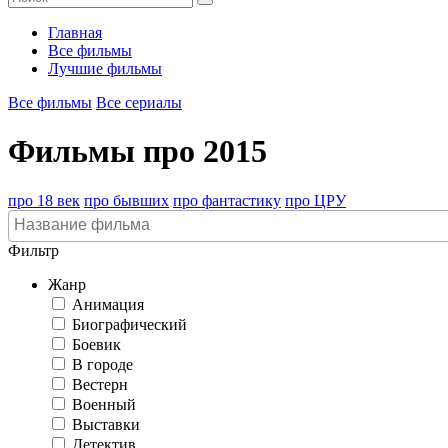
Главная
Все фильмы
Лучшие фильмы
Все фильмы
Все сериалы
Фильмы про 2015
про 18 век
про бывших
про фантастику
про ЦРУ
Фильтр
Жанр
Анимация
Биографический
Боевик
В городе
Вестерн
Военный
Выставки
Детектив