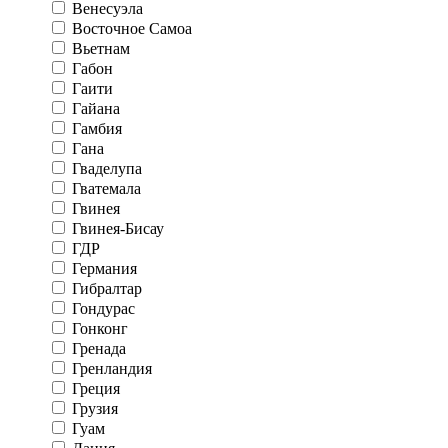
Венесуэла
Восточное Самоа
Вьетнам
Габон
Гаити
Гайана
Гамбия
Гана
Гваделупа
Гватемала
Гвинея
Гвинея-Бисау
ГДР
Германия
Гибралтар
Гондурас
Гонконг
Гренада
Гренландия
Греция
Грузия
Гуам