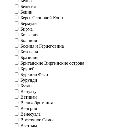
Белиз
Бельгия
Бенин
Берег Слоновой Кости
Бермуды
Бирма
Болгария
Боливия
Босния и Герцеговина
Ботсвана
Бразилия
Британские Виргинские острова
Бруней
Буркина Фасо
Бурунди
Бутан
Вануату
Ватикан
Великобритания
Венгрия
Венесуэла
Восточное Самоа
Вьетнам