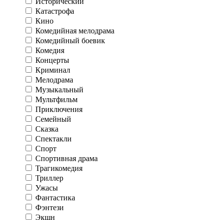
Исторический
Катастрофа
Кино
Комедийная мелодрама
Комедийный боевик
Комедия
Концерты
Криминал
Мелодрама
Музыкальный
Мультфильм
Приключения
Семейный
Сказка
Спектакли
Спорт
Спортивная драма
Трагикомедия
Триллер
Ужасы
Фантастика
Фэнтези
Экшн