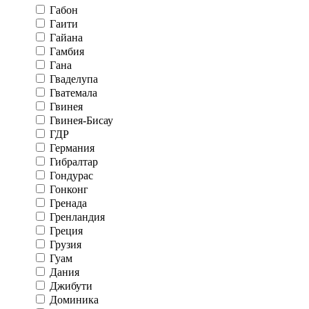
Габон
Гаити
Гайана
Гамбия
Гана
Гваделупа
Гватемала
Гвинея
Гвинея-Бисау
ГДР
Германия
Гибралтар
Гондурас
Гонконг
Гренада
Гренландия
Греция
Грузия
Гуам
Дания
Джибути
Доминика