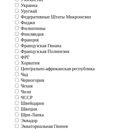
Украина
Уругвай
Федеративные Штаты Микронезии
Фиджи
Филиппины
Финляндия
Франция
Французская Гвиана
Французская Полинезия
ФРГ
Хорватия
Центрально-африканская республика
Чад
Черногория
Чехия
Чили
ЧССР
Швейцария
Швеция
Шри-Ланка
Эквадор
Экваториальная Гвинея