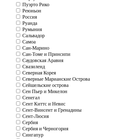
Пуэрто Рико
Реюньон
Россия
Руанда
Румыния
Сальвадор
Самоа
Сан-Марино
Сан-Томе и Принсипи
Саудовская Аравия
Свазиленд
Северная Корея
Северные Марианские Острова
Сейшельские острова
Сен Пьер и Микелон
Сенегал
Сент Киттс и Невис
Сент-Винсент и Гренадины
Сент-Люсия
Сербия
Сербия и Черногория
Сингапур