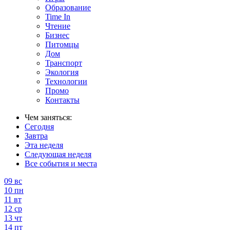
Образование
Time In
Чтение
Бизнес
Питомцы
Дом
Транспорт
Экология
Технологии
Промо
Контакты
Чем заняться:
Сегодня
Завтра
Эта неделя
Следующая неделя
Все события и места
09
вс
10
пн
11
вт
12
ср
13
чт
14
пт