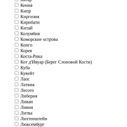
Кения
Кипр
Киргизия
Кирибати
Китай
Колумбия
Коморские острова
Конго
Корея
Коста-Рика
Кот д'Ивуар (Берег Слоновой Кости)
Куба
Кувейт
Лаос
Латвия
Лесото
Либерия
Ливан
Ливия
Литва
Лихтенштейн
Люксембург