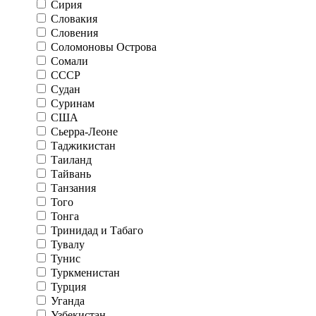
Сирия
Словакия
Словения
Соломоновы Острова
Сомали
СССР
Судан
Суринам
США
Сьерра-Леоне
Таджикистан
Таиланд
Тайвань
Танзания
Того
Тонга
Тринидад и Табаго
Тувалу
Тунис
Туркменистан
Турция
Уганда
Узбекистан