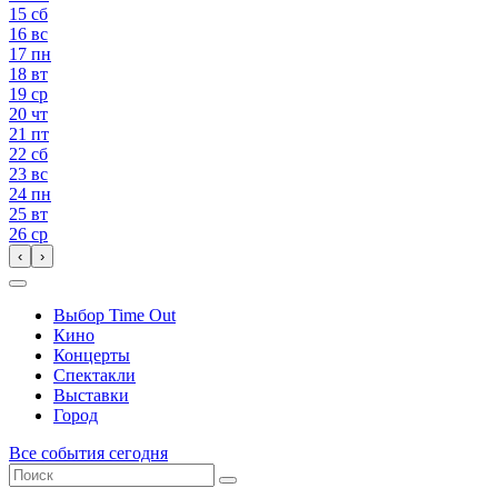
15
сб
16
вс
17
пн
18
вт
19
ср
20
чт
21
пт
22
сб
23
вс
24
пн
25
вт
26
ср
‹
›
Выбор Time Out
Кино
Концерты
Спектакли
Выставки
Город
Все события сегодня