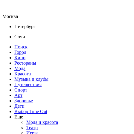
Москва
Петербург
Сочи
Поиск
Город
Кино
Рестораны
Мода
Красота
Музыка и клубы
Путешествия
Спорт
Арт
Здоровье
Дети
Выбор Time Out
Еще
Мода и красота
Театр
Игры