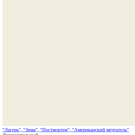
“Лагерь”, “Зима”, “Постмортем”, “Американский мечтатель”