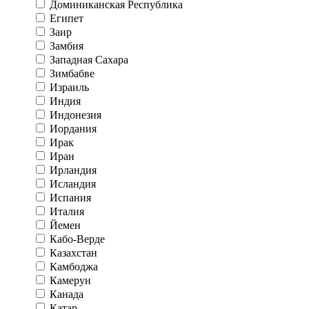
Доминиканская Республика
Египет
Заир
Замбия
Западная Сахара
Зимбабве
Израиль
Индия
Индонезия
Иордания
Ирак
Иран
Ирландия
Исландия
Испания
Италия
Йемен
Кабо-Верде
Казахстан
Камбоджа
Камерун
Канада
Катар