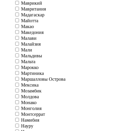
Маврикий
Мавритания
Мадагаскар
Майотта
Макао
Македония
Малави
Малайзия
Мали
Мальдивы
Мальта
Марокко
Мартиника
Маршалловы Острова
Мексика
Мозамбик
Молдова
Монако
Монголия
Монтсеррат
Намибия
Науру