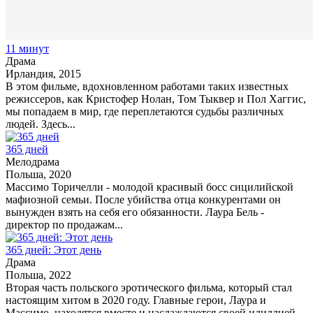
11 минут
Драма
Ирландия, 2015
В этом фильме, вдохновленном работами таких известных
режиссеров, как Кристофер Нолан, Том Тыквер и Пол Хаггис,
мы попадаем в мир, где переплетаются судьбы различных
людей. Здесь...
365 дней
Мелодрама
Польша, 2020
Массимо Торичелли - молодой красивый босс сицилийской
мафиозной семьи. После убийства отца конкурентами он
вынужден взять на себя его обязанности. Лаура Бель -
директор по продажам...
365 дней: Этот день
Драма
Польша, 2022
Вторая часть польского эротического фильма, который стал
настоящим хитом в 2020 году. Главные герои, Лаура и
Массимо, находятся вместе и наслаждаются своей идиллией.