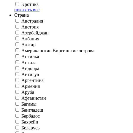
Эротика
показать все
Страна
Австралия
Австрия
Азербайджан
Албания
Алжир
Американские Виргинские острова
Ангилья
Ангола
Андорра
Антигуа
Аргентина
Армения
Аруба
Афганистан
Багамы
Бангладеш
Барбадос
Бахрейн
Беларусь