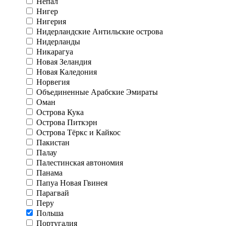
Непал
Нигер
Нигерия
Нидерландские Антильские острова
Нидерланды
Никарагуа
Новая Зеландия
Новая Каледония
Норвегия
Объединенные Арабские Эмираты
Оман
Острова Кука
Острова Питкэрн
Острова Тёркс и Кайкос
Пакистан
Палау
Палестинская автономия
Панама
Папуа Новая Гвинея
Парагвай
Перу
Польша
Португалия