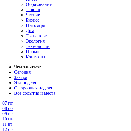
Образование
Time In
Чтение
Бизнес
Питомцы
Дом
Транспорт
Экология
Технологии
Промо
Контакты
Чем заняться:
Сегодня
Завтра
Эта неделя
Следующая неделя
Все события и места
07
пт
08
сб
09
вс
10
пн
11
вт
12
ср