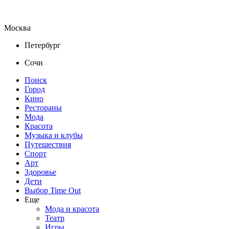
Москва
Петербург
Сочи
Поиск
Город
Кино
Рестораны
Мода
Красота
Музыка и клубы
Путешествия
Спорт
Арт
Здоровье
Дети
Выбор Time Out
Еще
Мода и красота
Театр
Игры