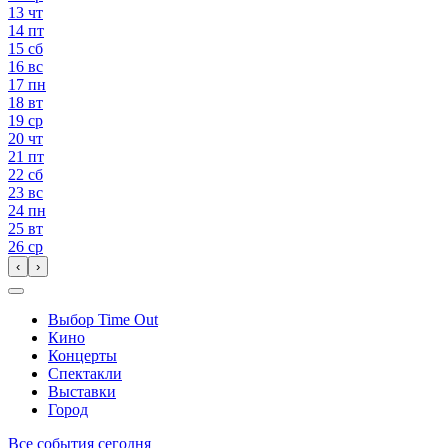
13
чт
14
пт
15
сб
16
вс
17
пн
18
вт
19
ср
20
чт
21
пт
22
сб
23
вс
24
пн
25
вт
26
ср
‹
›
Выбор Time Out
Кино
Концерты
Спектакли
Выставки
Город
Все события сегодня