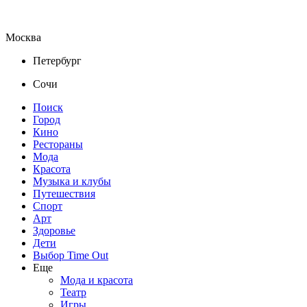
Москва
Петербург
Сочи
Поиск
Город
Кино
Рестораны
Мода
Красота
Музыка и клубы
Путешествия
Спорт
Арт
Здоровье
Дети
Выбор Time Out
Еще
Мода и красота
Театр
Игры