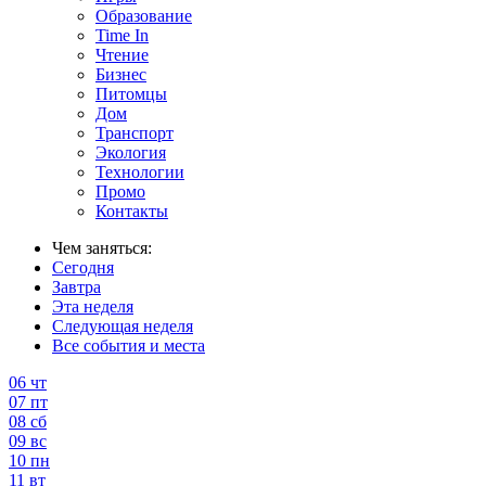
Образование
Time In
Чтение
Бизнес
Питомцы
Дом
Транспорт
Экология
Технологии
Промо
Контакты
Чем заняться:
Сегодня
Завтра
Эта неделя
Следующая неделя
Все события и места
06
чт
07
пт
08
сб
09
вс
10
пн
11
вт