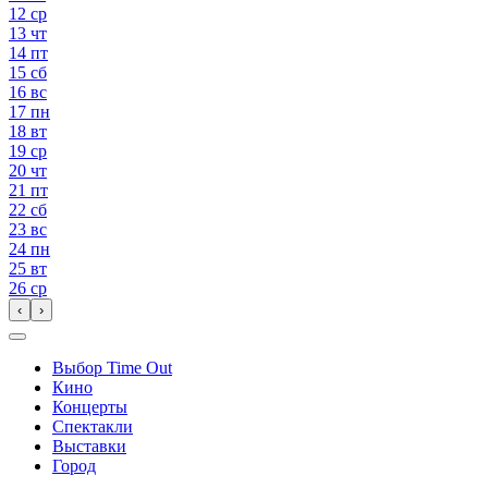
12
ср
13
чт
14
пт
15
сб
16
вс
17
пн
18
вт
19
ср
20
чт
21
пт
22
сб
23
вс
24
пн
25
вт
26
ср
‹
›
Выбор Time Out
Кино
Концерты
Спектакли
Выставки
Город