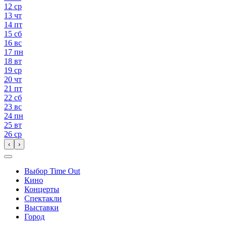
12
ср
13
чт
14
пт
15
сб
16
вс
17
пн
18
вт
19
ср
20
чт
21
пт
22
сб
23
вс
24
пн
25
вт
26
ср
‹
›
Выбор Time Out
Кино
Концерты
Спектакли
Выставки
Город