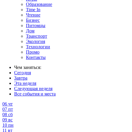
Образование
Time In
Чтение
Бизнес
Питомцы
Дом
Транспорт
Экология
Технологии
Промо
Контакты
Чем заняться:
Сегодня
Завтра
Эта неделя
Следующая неделя
Все события и места
06
чт
07
пт
08
сб
09
вс
10
пн
11
вт