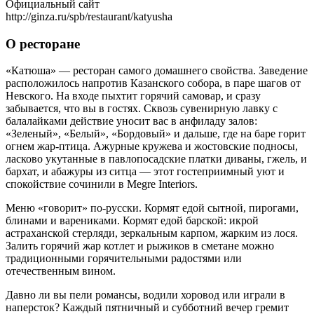
Официальный сайт
http://ginza.ru/spb/restaurant/katyusha
О ресторане
«Катюша» — ресторан самого домашнего свойства. Заведение
расположилось напротив Казанского собора, в паре шагов от
Невского. На входе пыхтит горячий самовар, и сразу
забывается, что вы в гостях. Сквозь сувенирную лавку с
балалайками действие уносит вас в анфиладу залов:
«Зеленый», «Белый», «Бордовый» и дальше, где на баре горит
огнем жар-птица. Ажурные кружева и жостовские подносы,
ласково укутанные в павлопосадские платки диваны, гжель, и
бархат, и абажуры из ситца — этот гостеприимный уют и
спокойствие сочинили в Megre Interiors.
Меню «говорит» по-русски. Кормят едой сытной, пирогами,
блинами и варениками. Кормят едой барской: икрой
астраханской стерляди, зеркальным карпом, жарким из лося.
Залить горячий жар котлет и рыжиков в сметане можно
традиционными горячительными радостями или
отечественным вином.
Давно ли вы пели романсы, водили хоровод или играли в
наперсток? Каждый пятничный и субботний вечер гремит