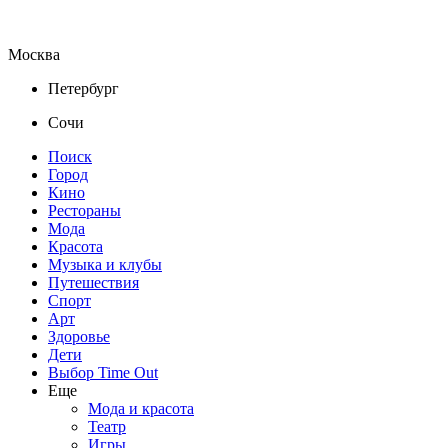
Москва
Петербург
Сочи
Поиск
Город
Кино
Рестораны
Мода
Красота
Музыка и клубы
Путешествия
Спорт
Арт
Здоровье
Дети
Выбор Time Out
Еще
Мода и красота
Театр
Игры