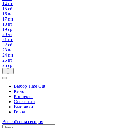
14
пт
15
сб
16
вс
17
пн
18
вт
19
ср
20
чт
21
пт
22
сб
23
вс
24
пн
25
вт
26
ср
‹
›
Выбор Time Out
Кино
Концерты
Спектакли
Выставки
Город
Все события сегодня