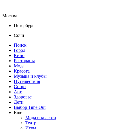
Москва
Петербург
Сочи
Поиск
Город
Кино
Рестораны
Мода
Красота
Музыка и клубы
Путешествия
Спорт
Арт
Здоровье
Дети
Выбор Time Out
Еще
Мода и красота
Театр
Игры