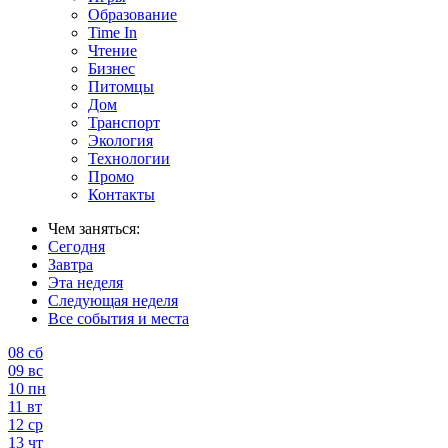
Образование
Time In
Чтение
Бизнес
Питомцы
Дом
Транспорт
Экология
Технологии
Промо
Контакты
Чем заняться:
Сегодня
Завтра
Эта неделя
Следующая неделя
Все события и места
08
сб
09
вс
10
пн
11
вт
12
ср
13
чт