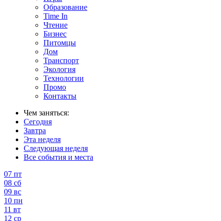
Образование
Time In
Чтение
Бизнес
Питомцы
Дом
Транспорт
Экология
Технологии
Промо
Контакты
Чем заняться:
Сегодня
Завтра
Эта неделя
Следующая неделя
Все события и места
07
пт
08
сб
09
вс
10
пн
11
вт
12
ср