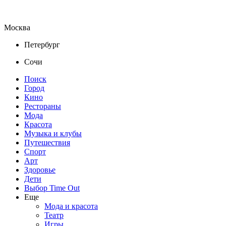
Москва
Петербург
Сочи
Поиск
Город
Кино
Рестораны
Мода
Красота
Музыка и клубы
Путешествия
Спорт
Арт
Здоровье
Дети
Выбор Time Out
Еще
Мода и красота
Театр
Игры