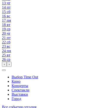
13
чт
14
пт
15
сб
16
вс
17
пн
18
вт
19
ср
20
чт
21
пт
22
сб
23
вс
24
пн
25
вт
26
ср
‹
›
Выбор Time Out
Кино
Концерты
Спектакли
Выставки
Город
Все события сегодня