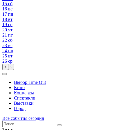
15
сб
16
вс
17
пн
18
вт
19
ср
20
чт
21
пт
22
сб
23
вс
24
пн
25
вт
26
ср
‹
›
Выбор Time Out
Кино
Концерты
Спектакли
Выставки
Город
Все события сегодня
Театр