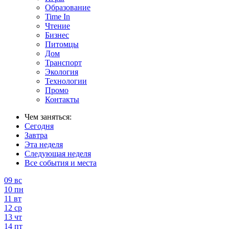
Образование
Time In
Чтение
Бизнес
Питомцы
Дом
Транспорт
Экология
Технологии
Промо
Контакты
Чем заняться:
Сегодня
Завтра
Эта неделя
Следующая неделя
Все события и места
09
вс
10
пн
11
вт
12
ср
13
чт
14
пт