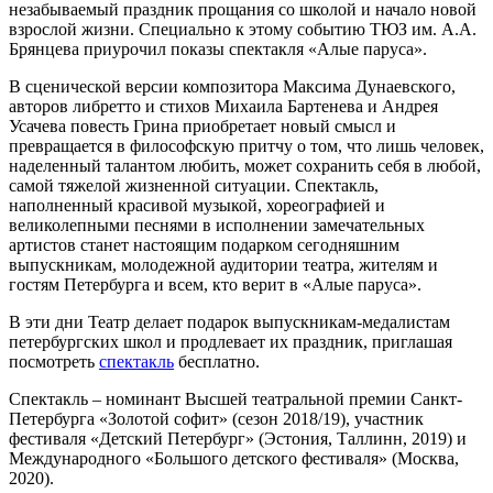
незабываемый праздник прощания со школой и начало новой
взрослой жизни. Специально к этому событию ТЮЗ им. А.А.
Брянцева приурочил показы спектакля «Алые паруса».
В сценической версии композитора Максима Дунаевского,
авторов либретто и стихов Михаила Бартенева и Андрея
Усачева повесть Грина приобретает новый смысл и
превращается в философскую притчу о том, что лишь человек,
наделенный талантом любить, может сохранить себя в любой,
самой тяжелой жизненной ситуации. Спектакль,
наполненный красивой музыкой, хореографией и
великолепными песнями в исполнении замечательных
артистов станет настоящим подарком сегодняшним
выпускникам, молодежной аудитории театра, жителям и
гостям Петербурга и всем, кто верит в «Алые паруса».
В эти дни Театр делает подарок выпускникам-медалистам
петербургских школ и продлевает их праздник, приглашая
посмотреть
спектакль
бесплатно.
Спектакль – номинант Высшей театральной премии Санкт-
Петербурга «Золотой софит» (сезон 2018/19), участник
фестиваля «Детский Петербург» (Эстония, Таллинн, 2019) и
Международного «Большого детского фестиваля» (Москва,
2020).