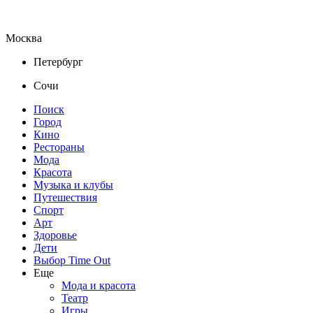
Москва
Петербург
Сочи
Поиск
Город
Кино
Рестораны
Мода
Красота
Музыка и клубы
Путешествия
Спорт
Арт
Здоровье
Дети
Выбор Time Out
Еще
Мода и красота
Театр
Игры