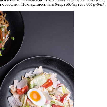
товой коробке собраны популярные позиции сети ресторанов Jol
с овощами. По отдельности эти блюда обойдутся в 900 рублей, а 