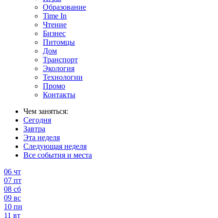
Образование
Time In
Чтение
Бизнес
Питомцы
Дом
Транспорт
Экология
Технологии
Промо
Контакты
Чем заняться:
Сегодня
Завтра
Эта неделя
Следующая неделя
Все события и места
06
чт
07
пт
08
сб
09
вс
10
пн
11
вт