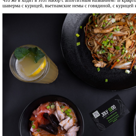
Что же в ходит в этот набор с аппетитным названием? В краф
шаверма с курицей, вьетнамские немы с говядиной, с курицей и 