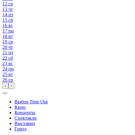
12
ср
13
чт
14
пт
15
сб
16
вс
17
пн
18
вт
19
ср
20
чт
21
пт
22
сб
23
вс
24
пн
25
вт
26
ср
‹
›
Выбор Time Out
Кино
Концерты
Спектакли
Выставки
Город