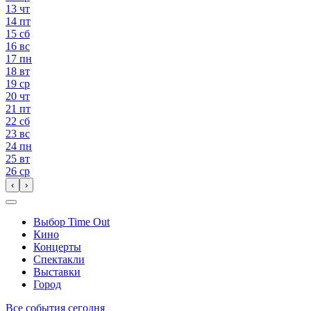
13
чт
14
пт
15
сб
16
вс
17
пн
18
вт
19
ср
20
чт
21
пт
22
сб
23
вс
24
пн
25
вт
26
ср
‹
›
Выбор Time Out
Кино
Концерты
Спектакли
Выставки
Город
Все события сегодня