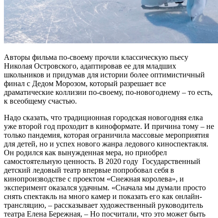
Авторы фильма по-своему прочли классическую пьесу
Николая Островского, адаптировав ее для младших
школьников и придумав для истории более оптимистичный
финал с Дедом Морозом, который разрешает все
драматические коллизии по-своему, по-новогоднему – то есть,
к всеобщему счастью.
Надо сказать, что традиционная городская новогодняя елка
уже второй год проходит в киноформате. И причина тому – не
только пандемия, которая ограничила массовые мероприятия
для детей, но и успех нового жанра ледового киноспектакля.
Он родился как вынужденная мера, но приобрел
самостоятельную ценность. В 2020 году Государственный
детский ледовый театр впервые попробовал себя в
кинопроизводстве с проектом «Снежная королева», и
эксперимент оказался удачным. «Сначала мы думали просто
снять спектакль на много камер и показать его как онлайн-
трансляцию, – рассказывает художественный руководитель
театра Елена Бережная, – Но посчитали, что это может быть