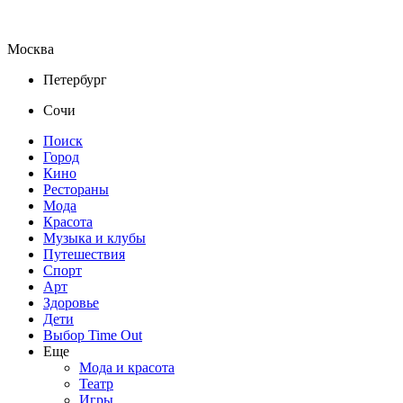
Москва
Петербург
Сочи
Поиск
Город
Кино
Рестораны
Мода
Красота
Музыка и клубы
Путешествия
Спорт
Арт
Здоровье
Дети
Выбор Time Out
Еще
Мода и красота
Театр
Игры