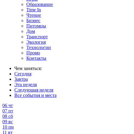
Образование
Time In
Чтение
Бизнес
Питомцы
Дом
Транспорт
Экология
Технологии
Промо
Контакты
Чем заняться:
Сегодня
Завтра
Эта неделя
Следующая неделя
Все события и места
06
чт
07
пт
08
сб
09
вс
10
пн
11
вт