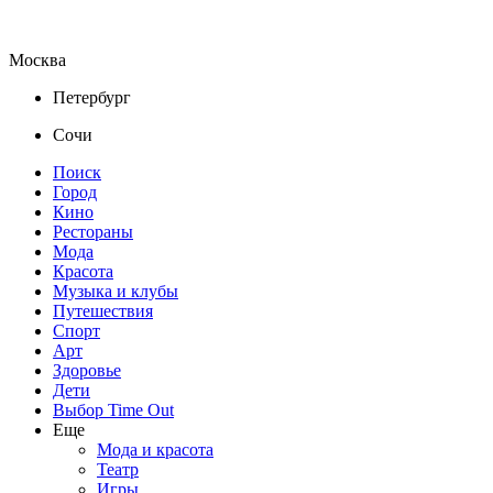
Москва
Петербург
Сочи
Поиск
Город
Кино
Рестораны
Мода
Красота
Музыка и клубы
Путешествия
Спорт
Арт
Здоровье
Дети
Выбор Time Out
Еще
Мода и красота
Театр
Игры