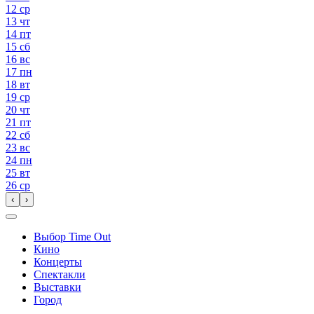
12
ср
13
чт
14
пт
15
сб
16
вс
17
пн
18
вт
19
ср
20
чт
21
пт
22
сб
23
вс
24
пн
25
вт
26
ср
‹
›
Выбор Time Out
Кино
Концерты
Спектакли
Выставки
Город