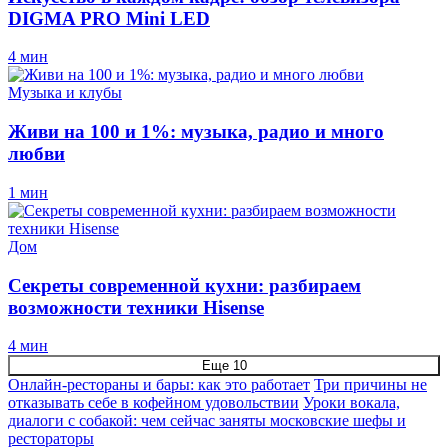
DIGMA PRO Mini LED
4 мин
Музыка и клубы
Живи на 100 и 1%: музыка, радио и много
любви
1 мин
Дом
Секреты современной кухни: разбираем
возможности техники Hisense
4 мин
Еще 10
Онлайн-рестораны и бары: как это работает
Три причины не
отказывать себе в кофейном удовольствии
Уроки вокала,
диалоги с собакой: чем сейчас заняты московские шефы и
рестораторы