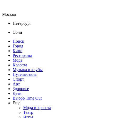
Москва
Петербург
Сочи
Поиск
Город
Кино
Рестораны
Мода
Красота
Музыка и клубы
Путешествия
Спорт
Арт
Здоровье
Дети
Выбор Time Out
Еще
Мода и красота
Театр
Игры