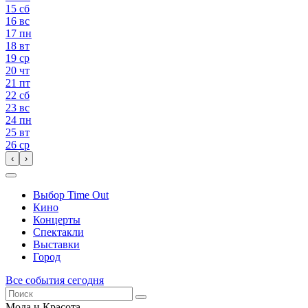
15
сб
16
вс
17
пн
18
вт
19
ср
20
чт
21
пт
22
сб
23
вс
24
пн
25
вт
26
ср
‹
›
Выбор Time Out
Кино
Концерты
Спектакли
Выставки
Город
Все события сегодня
Мода и Красота