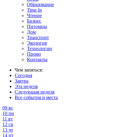
Образование
Time In
Чтение
Бизнес
Питомцы
Дом
Транспорт
Экология
Технологии
Промо
Контакты
Чем заняться:
Сегодня
Завтра
Эта неделя
Следующая неделя
Все события и места
09
вс
10
пн
11
вт
12
ср
13
чт
14
пт