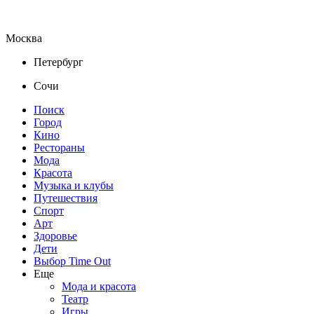
Москва
Петербург
Сочи
Поиск
Город
Кино
Рестораны
Мода
Красота
Музыка и клубы
Путешествия
Спорт
Арт
Здоровье
Дети
Выбор Time Out
Еще
Мода и красота
Театр
Игры