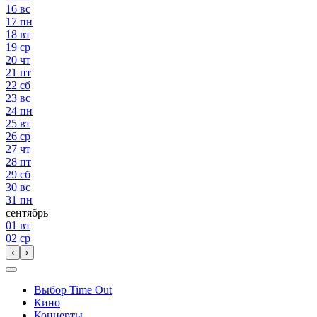
16
вс
17
пн
18
вт
19
ср
20
чт
21
пт
22
сб
23
вс
24
пн
25
вт
26
ср
27
чт
28
пт
29
сб
30
вс
31
пн
сентябрь
01
вт
02
ср
‹
›
Выбор Time Out
Кино
Концерты