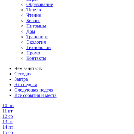
Образование
Time In
Чтение
Бизнес
Питомцы
Дом
Транспорт
Экология
Технологии
Промо
Контакты
Чем заняться:
Сегодня
Завтра
Эта неделя
Следующая неделя
Все события и места
10
пн
11
вт
12
ср
13
чт
14
пт
15
сб