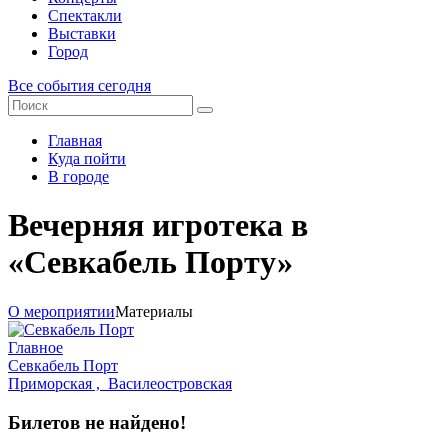
Спектакли
Выставки
Город
Все события сегодня
Главная
Куда пойти
В городе
Вечерняя игротека в
«Севкабель Порту»
О мероприятии
Материалы
Главное
Севкабель Порт
Приморская ,
Василеостровская
Билетов не найдено!