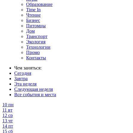
Образование
Time In
Чтение
Бизнес
Питомцы
Дом
Транспорт
Экология
Технологии
Промо
Контакты
Чем заняться:
Сегодня
Завтра
Эта неделя
Следующая неделя
Все события и места
10
пн
11
вт
12
ср
13
чт
14
пт
15
сб