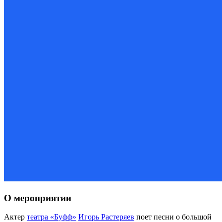
О мероприятии
Актер
театра «Буфф»
Игорь Растеряев
поет песни о большой