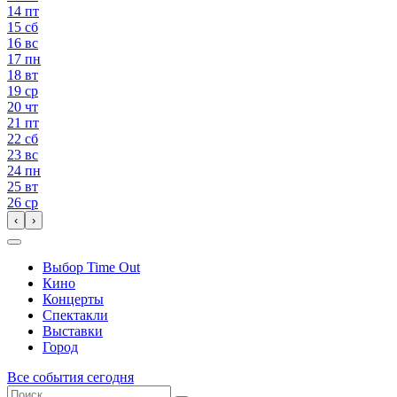
14
пт
15
сб
16
вс
17
пн
18
вт
19
ср
20
чт
21
пт
22
сб
23
вс
24
пн
25
вт
26
ср
‹
›
Выбор Time Out
Кино
Концерты
Спектакли
Выставки
Город
Все события сегодня