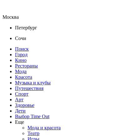
Москва
Петербург
Сочи
Поиск
Город
Кино
Рестораны
Мода
Красота
Музыка и клубы
Путешествия
Спорт
Арт
Здоровье
Дети
Выбор Time Out
Еще
Мода и красота
Театр
Игры