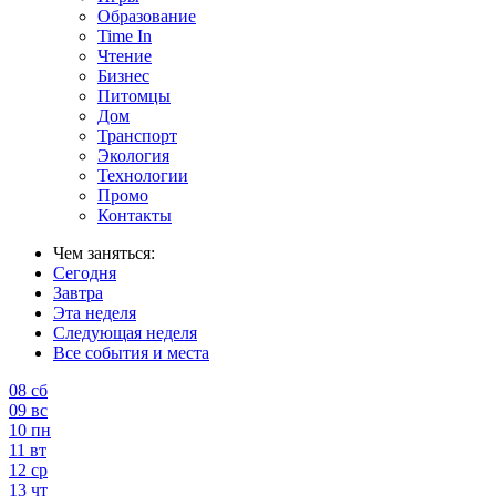
Образование
Time In
Чтение
Бизнес
Питомцы
Дом
Транспорт
Экология
Технологии
Промо
Контакты
Чем заняться:
Сегодня
Завтра
Эта неделя
Следующая неделя
Все события и места
08
сб
09
вс
10
пн
11
вт
12
ср
13
чт