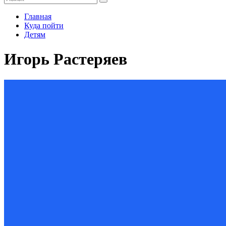
Главная
Куда пойти
Детям
Игорь Растеряев