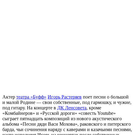
Актер
театра «Буфф»
Игорь Растеряев
поет песни о большой
и малой Родине — свои собственные, под гармошку, и чужие,
под гитару. На концерте в
ДК Ленсовета
, кроме
«Комбайнеров» и «Русской дороги» «совесть Youtube»
сыграет пятнадцать композиций из нового акустического
альбома «Песни дяди Васи Мохова», раковского и питерского
барда, чьи сочинения наряду с каверами и казачьими песнями,
часто исполняет Игорь на концертах после собственных