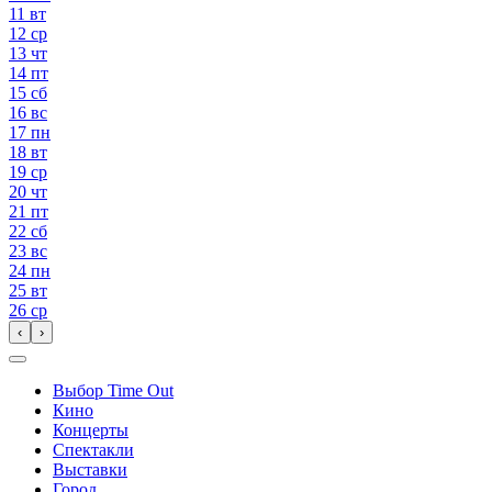
11
вт
12
ср
13
чт
14
пт
15
сб
16
вс
17
пн
18
вт
19
ср
20
чт
21
пт
22
сб
23
вс
24
пн
25
вт
26
ср
‹
›
Выбор Time Out
Кино
Концерты
Спектакли
Выставки
Город