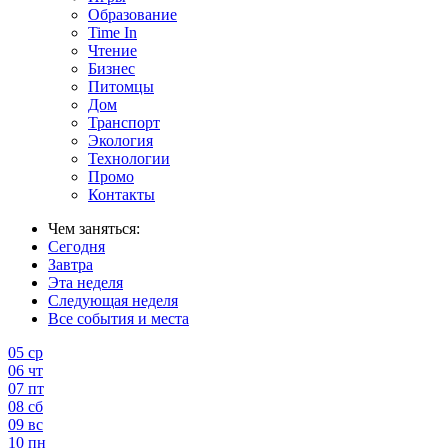
Образование
Time In
Чтение
Бизнес
Питомцы
Дом
Транспорт
Экология
Технологии
Промо
Контакты
Чем заняться:
Сегодня
Завтра
Эта неделя
Следующая неделя
Все события и места
05
ср
06
чт
07
пт
08
сб
09
вс
10
пн