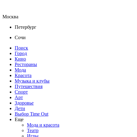
Москва
Петербург
Сочи
Поиск
Город
Кино
Рестораны
Мода
Красота
Музыка и клубы
Путешествия
Спорт
Арт
Здоровье
Дети
Выбор Time Out
Еще
Мода и красота
Театр
Игры