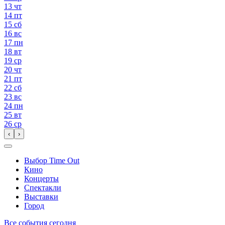
13
чт
14
пт
15
сб
16
вс
17
пн
18
вт
19
ср
20
чт
21
пт
22
сб
23
вс
24
пн
25
вт
26
ср
‹
›
Выбор Time Out
Кино
Концерты
Спектакли
Выставки
Город
Все события сегодня