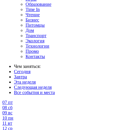
Образование
Time In
Чтение
Бизнес
Питомцы
Дом
Транспорт
Экология
Технологии
Промо
Контакты
Чем заняться:
Сегодня
Завтра
Эта неделя
Следующая неделя
Все события и места
07
пт
08
сб
09
вс
10
пн
11
вт
12
ср