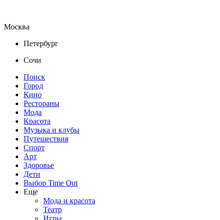
Москва
Петербург
Сочи
Поиск
Город
Кино
Рестораны
Мода
Красота
Музыка и клубы
Путешествия
Спорт
Арт
Здоровье
Дети
Выбор Time Out
Еще
Мода и красота
Театр
Игры