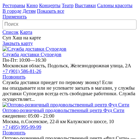
Рестораны
Кино
Концерты
Театр
Выставки
Салоны красоты
В городе
Детям
Показать все
Применить
Список
Карта
Суп Хаш на карте
Закрыть карту
Служба доставки Супоедов
Пн-Пт: 10:00—16:30
Московская область, Подольск, Железнодорожная улица, 2А
+7 (901) 586-81-26
Позвонить
Служба доставки приедет по первому звонку! Если
вы опаздываете или не успеваете заехать в магазин, у службы
доставки Супоедов всегда есть свободные работники. Служба
осуществляет...
Оптово-розничный продовольственный центр Фуд Сити
ежедневно: 05:00 - 21:00
Москва, п.Сосенское, 22-й км Калужского шоссе, 10
+7 (495) 995-99-99
Позвонить
Оптово-розничный продовольственный центр «Фуд Сити» —