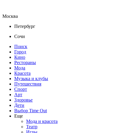
Москва
Петербург
Сочи
Поиск
Город
Кино
Рестораны
Мода
Красота
Музыка и клубы
Путешествия
Спорт
Арт
Здоровье
Дети
Выбор Time Out
Еще
Мода и красота
Театр
Игры