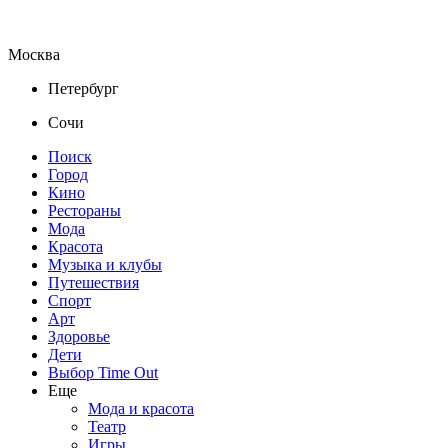
Москва
Петербург
Сочи
Поиск
Город
Кино
Рестораны
Мода
Красота
Музыка и клубы
Путешествия
Спорт
Арт
Здоровье
Дети
Выбор Time Out
Еще
Мода и красота
Театр
Игры