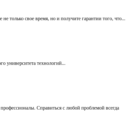
е только свое время, но и получите гарантии того, что...
 у­ни­вер­си­те­та тех­но­ло­гий...
 профессионалы. Справиться с любой проблемой всегда