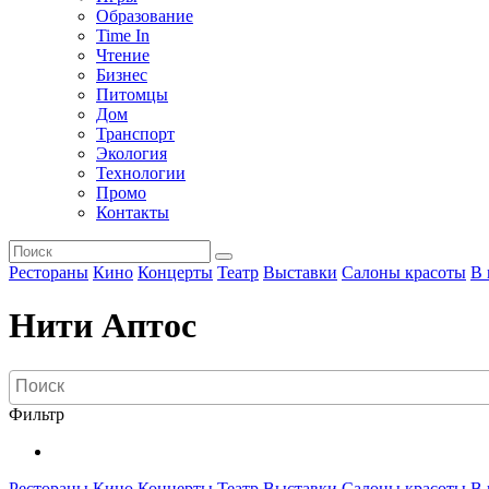
Образование
Time In
Чтение
Бизнес
Питомцы
Дом
Транспорт
Экология
Технологии
Промо
Контакты
Рестораны
Кино
Концерты
Театр
Выставки
Салоны красоты
В 
Нити Аптос
Фильтр
Рестораны
Кино
Концерты
Театр
Выставки
Салоны красоты
В 