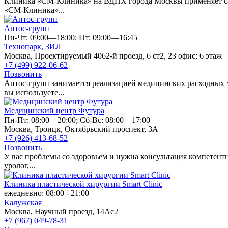
Клиника «СМ-Клиника» на ВДНХ города Москвы применяет сам
«СМ-Клиника»...
Аптос-групп
Пн-Чт: 09:00—18:00; Пт: 09:00—16:45
Технопарк,
ЗИЛ
Москва, Проектируемый 4062-й проезд, 6 ст2, 23 офис; 6 этаж
+7 (499) 922-06-62
Позвонить
Аптос-групп занимается реализацией медицинских расходных м
вы используете...
Медицинский центр Футура
Пн-Пт: 08:00—20:00; Сб-Вс: 08:00—17:00
Москва, Троицк, Октябрьский проспект, 3А
+7 (926) 413-68-52
Позвонить
У вас проблемы со здоровьем и нужна консультация компетентн
уролог,...
Клиника пластической хирургии Smart Clinic
ежедневно: 08:00 - 21:00
Калужская
Москва, Научный проезд, 14Ас2
+7 (967) 049-78-31