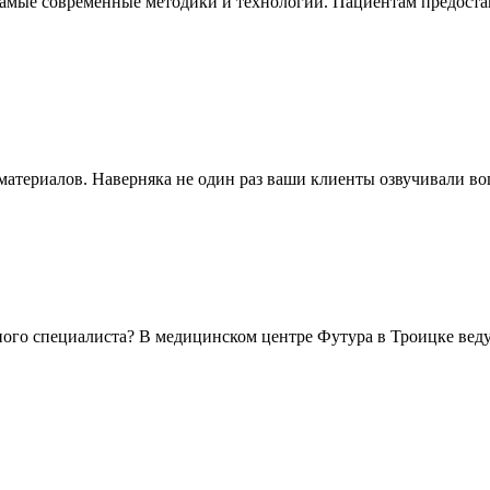
ые современные методики и технологии. Пациентам предостав
атериалов. Наверняка не один раз ваши клиенты озвучивали воп
ого специалиста? В медицинском центре Футура в Троицке ведут 