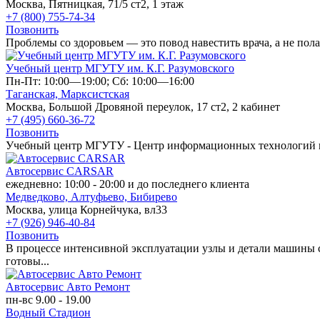
Москва, Пятницкая, 71/5 ст2, 1 этаж
+7 (800) 755-74-34
Позвонить
Проблемы со здоровьем — это повод навестить врача, а не пола
Учебный центр МГУТУ им. К.Г. Разумовского
Пн-Пт: 10:00—19:00; Сб: 10:00—16:00
Таганская,
Марксистская
Москва, Большой Дровяной переулок, 17 ст2, 2 кабинет
+7 (495) 660-36-72
Позвонить
У­чеб­ный центр МГУТУ -­ Центр ин­фор­ма­ци­он­ных тех­но­ло­гий и по­в
Автосервис CARSAR
ежедневно: 10:00 - 20:00 и до последнего клиента
Медведково,
Алтуфьево,
Бибирево
Москва, улица Корнейчука, вл33
+7 (926) 946-40-84
Позвонить
В процессе интенсивной эксплуатации узлы и детали машины с
готовы...
Автосервис Авто Ремонт
пн-вс 9.00 - 19.00
Водный Стадион