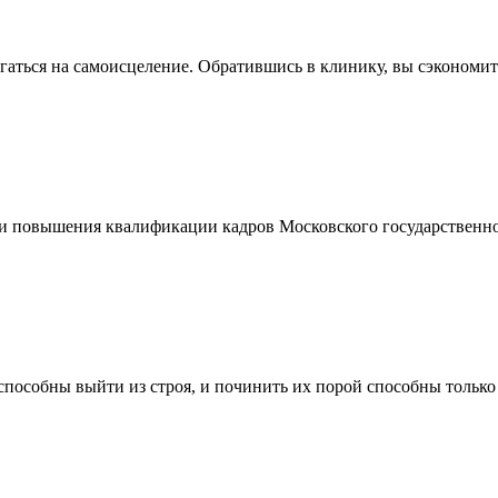
гаться на самоисцеление. Обратившись в клинику, вы сэкономите н
ы­ше­ни­я ква­ли­фи­ка­ци­и кад­ров Мос­ков­ско­го го­су­дарс­твен­но­го
пособны выйти из строя, и починить их порой способны только