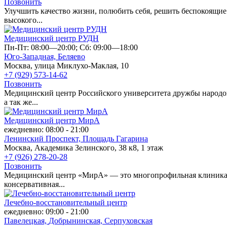
Позвонить
Улучшить качество жизни, полюбить себя, решить беспокоящи
высокого...
Медицинский центр РУДН
Пн-Пт: 08:00—20:00; Сб: 09:00—18:00
Юго-Западная,
Беляево
Москва, улица Миклухо-Маклая, 10
+7 (929) 573-14-62
Позвонить
Медицинский центр Российского университета дружбы народов
а так же...
Медицинский центр МирА
ежедневно: 08:00 - 21:00
Ленинский Проспект,
Площадь Гагарина
Москва, Академика Зелинского, 38 к8, 1 этаж
+7 (926) 278-20-28
Позвонить
Медицинский центр «МирА» — это многопрофильная клиника н
консервативная...
Лечебно-восстановительный центр
ежедневно: 09:00 - 21:00
Павелецкая,
Добрынинская,
Серпуховская