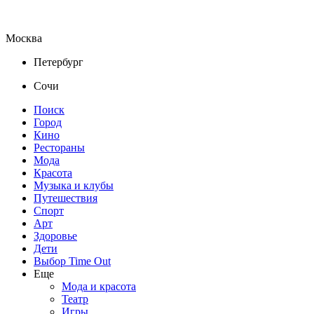
Москва
Петербург
Сочи
Поиск
Город
Кино
Рестораны
Мода
Красота
Музыка и клубы
Путешествия
Спорт
Арт
Здоровье
Дети
Выбор Time Out
Еще
Мода и красота
Театр
Игры