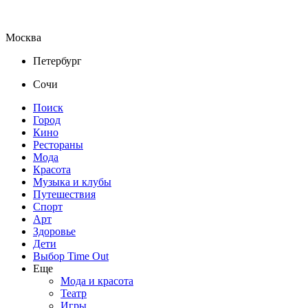
Москва
Петербург
Сочи
Поиск
Город
Кино
Рестораны
Мода
Красота
Музыка и клубы
Путешествия
Спорт
Арт
Здоровье
Дети
Выбор Time Out
Еще
Мода и красота
Театр
Игры