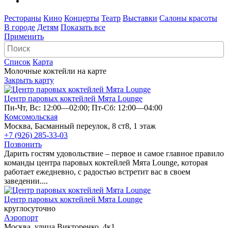
Рестораны
Кино
Концерты
Театр
Выставки
Салоны красоты
В городе
Детям
Показать все
Применить
Список
Карта
Молочные коктейли на карте
Закрыть карту
Центр паровых коктейлей Мята Lounge
Пн-Чт, Вс: 12:00—02:00; Пт-Сб: 12:00—04:00
Комсомольская
Москва, Басманный переулок, 8 ст8, 1 этаж
+7 (926) 285-33-03
Позвонить
Дарить гостям удовольствие – первое и самое главное правило
команды центра паровых коктейлей Мята Lounge, которая
работает ежедневно, с радостью встретит вас в своем
заведении....
Центр паровых коктейлей Мята Lounge
круглосуточно
Аэропорт
Москва, улица Викторенко, 4к1