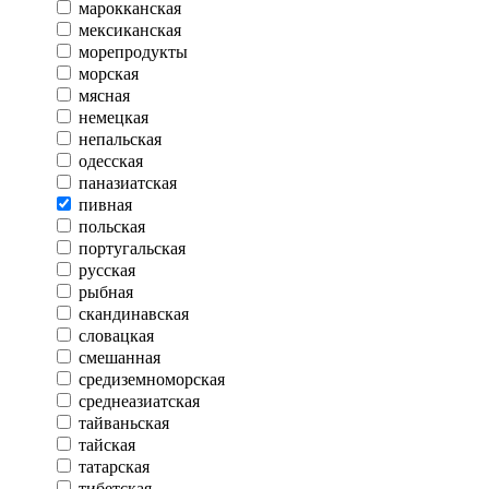
марокканская
мексиканская
морепродукты
морская
мясная
немецкая
непальская
одесская
паназиатская
пивная
польская
португальская
русская
рыбная
скандинавская
словацкая
смешанная
средиземноморская
среднеазиатская
тайваньская
тайская
татарская
тибетская