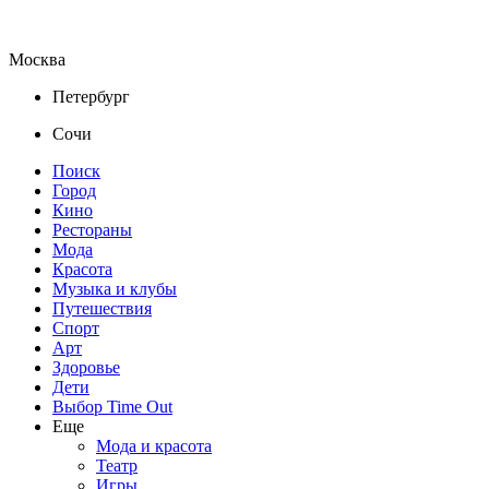
Москва
Петербург
Сочи
Поиск
Город
Кино
Рестораны
Мода
Красота
Музыка и клубы
Путешествия
Спорт
Арт
Здоровье
Дети
Выбор Time Out
Еще
Мода и красота
Театр
Игры