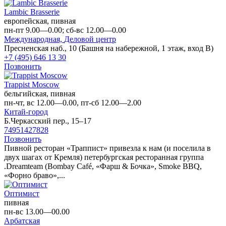
Lambic Brasserie
европейская, пивная
пн-пт 9.00—0.00; сб-вс 12.00—0.00
Международная,
Деловой центр
Пресненская наб., 10 (Башня на набережной, 1 этаж, вход В)
+7 (495) 646 13 30
Позвонить
Trappist Moscow
бельгийская, пивная
пн-чт, вс 12.00—0.00, пт-сб 12.00—2.00
Китай-город
Б.Черкасский пер., 15–17
74951427828
Позвонить
Пивной ресторан «Траппист» привезла к нам (и поселила в
двух шагах от Кремля) петербургская ресторанная группа
.Dreamteam (Bombay Café, «Фарш & Бочка», Smoke BBQ,
«Форно браво»,...
Оптимист
пивная
пн-вс 13.00—00.00
Арбатская