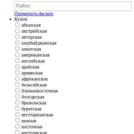
Применить фильтр
Кухня
абхазская
австрийская
авторская
азербайджанская
азиатская
американская
английская
арабская
армянская
африканская
бельгийская
ближневосточная
болгарская
бразильская
бурятская
вегетарианская
винная
восточная
вьетнамская