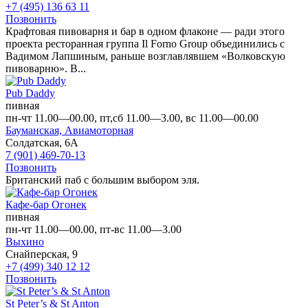
+7 (495) 136 63 11
Позвонить
Крафтовая пивоварня и бар в одном флаконе — ради этого
проекта ресторанная группа Il Forno Group объединились с
Вадимом Лапшиным, раньше возглавлявшем «Волковскую
пивоварню». В...
Pub Daddy
пивная
пн-чт 11.00—00.00, пт,сб 11.00—3.00, вс 11.00—00.00
Бауманская,
Авиамоторная
Солдатская, 6А
7 (901) 469-70-13
Позвонить
Британский паб с большим выбором эля.
Кафе-бар Огонек
пивная
пн-чт 11.00—00.00, пт-вс 11.00—3.00
Выхино
Снайперская, 9
+7 (499) 340 12 12
Позвонить
St Peter’s & St Anton