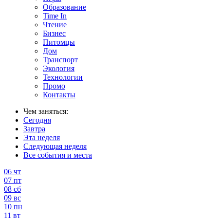
Образование
Time In
Чтение
Бизнес
Питомцы
Дом
Транспорт
Экология
Технологии
Промо
Контакты
Чем заняться:
Сегодня
Завтра
Эта неделя
Следующая неделя
Все события и места
06
чт
07
пт
08
сб
09
вс
10
пн
11
вт