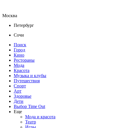
Москва
Петербург
Сочи
Поиск
Город
Кино
Рестораны
Мода
Красота
Музыка и клубы
Путешествия
Спорт
Арт
Здоровье
Дети
Выбор Time Out
Еще
Мода и красота
Театр
Игры