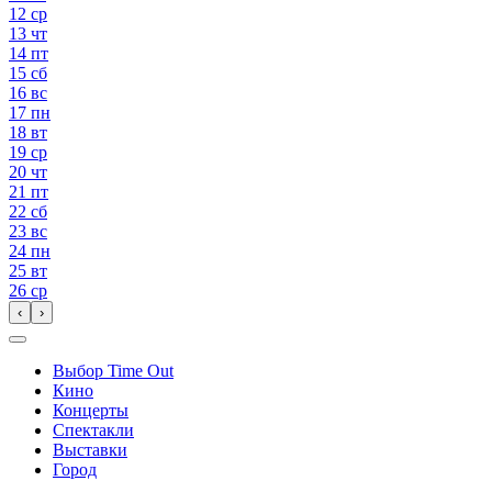
12
ср
13
чт
14
пт
15
сб
16
вс
17
пн
18
вт
19
ср
20
чт
21
пт
22
сб
23
вс
24
пн
25
вт
26
ср
‹
›
Выбор Time Out
Кино
Концерты
Спектакли
Выставки
Город