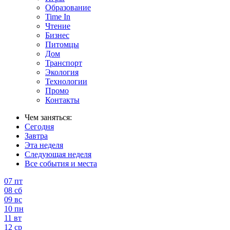
Образование
Time In
Чтение
Бизнес
Питомцы
Дом
Транспорт
Экология
Технологии
Промо
Контакты
Чем заняться:
Сегодня
Завтра
Эта неделя
Следующая неделя
Все события и места
07
пт
08
сб
09
вс
10
пн
11
вт
12
ср