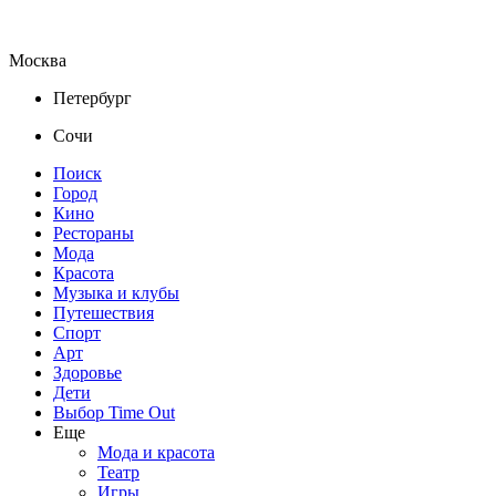
Москва
Петербург
Сочи
Поиск
Город
Кино
Рестораны
Мода
Красота
Музыка и клубы
Путешествия
Спорт
Арт
Здоровье
Дети
Выбор Time Out
Еще
Мода и красота
Театр
Игры