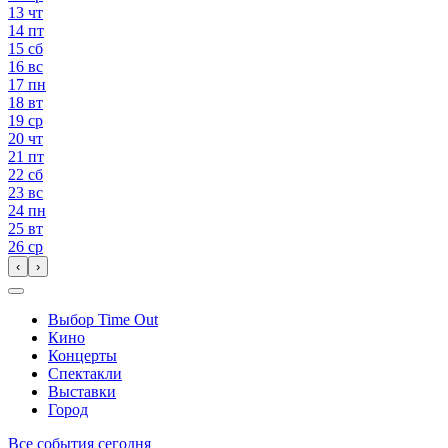
13
чт
14
пт
15
сб
16
вс
17
пн
18
вт
19
ср
20
чт
21
пт
22
сб
23
вс
24
пн
25
вт
26
ср
‹
›
Выбор Time Out
Кино
Концерты
Спектакли
Выставки
Город
Все события сегодня