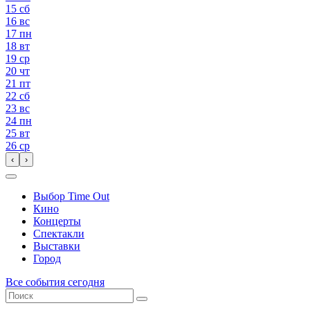
15
сб
16
вс
17
пн
18
вт
19
ср
20
чт
21
пт
22
сб
23
вс
24
пн
25
вт
26
ср
‹
›
Выбор Time Out
Кино
Концерты
Спектакли
Выставки
Город
Все события сегодня