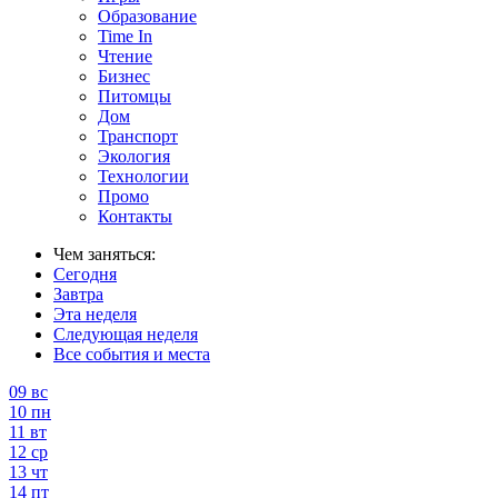
Образование
Time In
Чтение
Бизнес
Питомцы
Дом
Транспорт
Экология
Технологии
Промо
Контакты
Чем заняться:
Сегодня
Завтра
Эта неделя
Следующая неделя
Все события и места
09
вс
10
пн
11
вт
12
ср
13
чт
14
пт