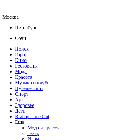
Москва
Петербург
Сочи
Поиск
Город
Кино
Рестораны
Мода
Красота
Музыка и клубы
Путешествия
Спорт
Арт
Здоровье
Дети
Выбор Time Out
Еще
Мода и красота
Театр
Игры