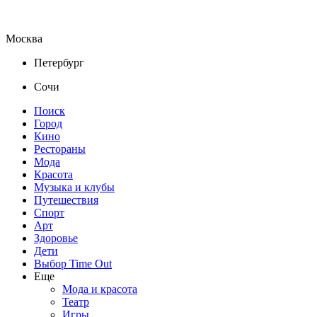
Москва
Петербург
Сочи
Поиск
Город
Кино
Рестораны
Мода
Красота
Музыка и клубы
Путешествия
Спорт
Арт
Здоровье
Дети
Выбор Time Out
Еще
Мода и красота
Театр
Игры