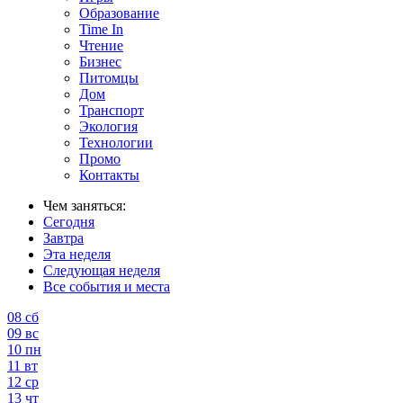
Образование
Time In
Чтение
Бизнес
Питомцы
Дом
Транспорт
Экология
Технологии
Промо
Контакты
Чем заняться:
Сегодня
Завтра
Эта неделя
Следующая неделя
Все события и места
08
сб
09
вс
10
пн
11
вт
12
ср
13
чт