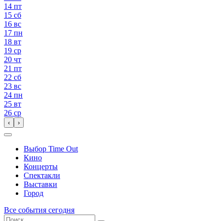
14
пт
15
сб
16
вс
17
пн
18
вт
19
ср
20
чт
21
пт
22
сб
23
вс
24
пн
25
вт
26
ср
‹
›
Выбор Time Out
Кино
Концерты
Спектакли
Выставки
Город
Все события сегодня