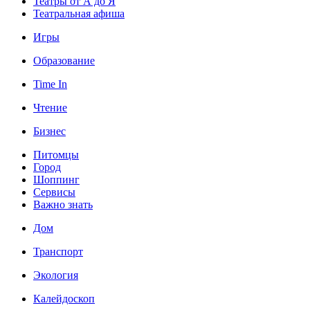
Театры от А до Я
Театральная афиша
Игры
Образование
Time In
Чтение
Бизнес
Питомцы
Город
Шоппинг
Сервисы
Важно знать
Дом
Транспорт
Экология
Калейдоскоп