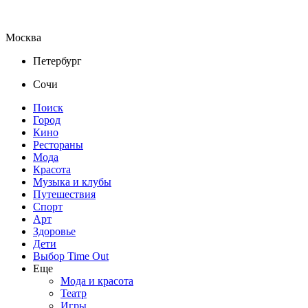
Москва
Петербург
Сочи
Поиск
Город
Кино
Рестораны
Мода
Красота
Музыка и клубы
Путешествия
Спорт
Арт
Здоровье
Дети
Выбор Time Out
Еще
Мода и красота
Театр
Игры