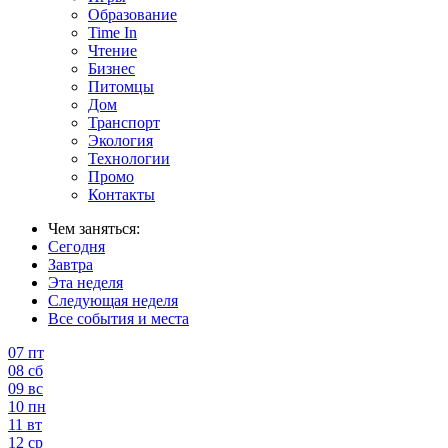
Образование
Time In
Чтение
Бизнес
Питомцы
Дом
Транспорт
Экология
Технологии
Промо
Контакты
Чем заняться:
Сегодня
Завтра
Эта неделя
Следующая неделя
Все события и места
07
пт
08
сб
09
вс
10
пн
11
вт
12
ср