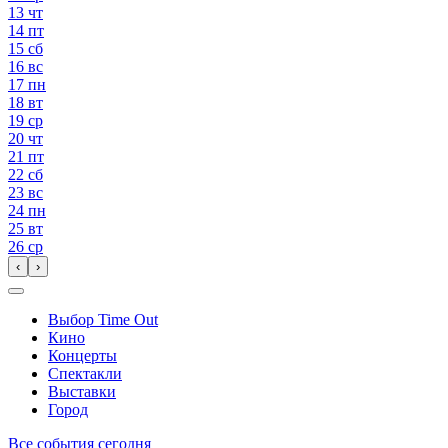
13
чт
14
пт
15
сб
16
вс
17
пн
18
вт
19
ср
20
чт
21
пт
22
сб
23
вс
24
пн
25
вт
26
ср
‹
›
Выбор Time Out
Кино
Концерты
Спектакли
Выставки
Город
Все события сегодня