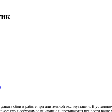
тик
м
авать сбои в работе при длительной эксплуатации. В установоч
кажут ему необходимое внимание и постараются привести вашу