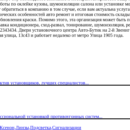
боты по оклейке кузова, шумоизоляции салона или установке мо
обратиться в компанию в том случае, если вам актуальна услуг
ических особенностей авто ремонт и итоговая стоимость склады
новления краски. Помимо этого, эта организация может быть пол
правка кондиционера, сход-развал, тонирование, шумоизоляция,
952343434. Двери установочного центра Авто-Бутик на 2-й Звениг
я улица, 13с43 и работает недалеко от метро Улица 1905 года.
ектив установщиков, лучших специалистов...
иональной установкой противоугонных систем...