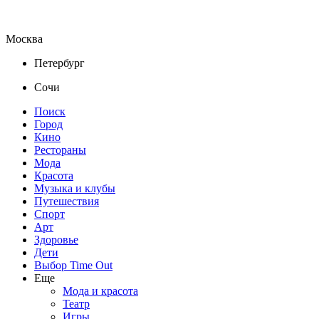
Москва
Петербург
Сочи
Поиск
Город
Кино
Рестораны
Мода
Красота
Музыка и клубы
Путешествия
Спорт
Арт
Здоровье
Дети
Выбор Time Out
Еще
Мода и красота
Театр
Игры