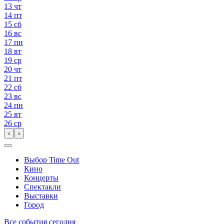
13
чт
14
пт
15
сб
16
вс
17
пн
18
вт
19
ср
20
чт
21
пт
22
сб
23
вс
24
пн
25
вт
26
ср
‹
›
Выбор Time Out
Кино
Концерты
Спектакли
Выставки
Город
Все события сегодня