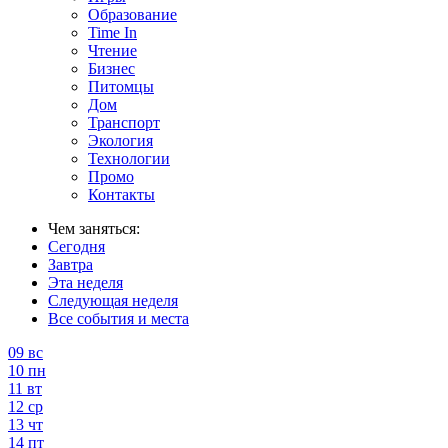
Образование
Time In
Чтение
Бизнес
Питомцы
Дом
Транспорт
Экология
Технологии
Промо
Контакты
Чем заняться:
Сегодня
Завтра
Эта неделя
Следующая неделя
Все события и места
09
вс
10
пн
11
вт
12
ср
13
чт
14
пт