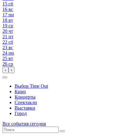
15
сб
16
вс
17
пн
18
вт
19
ср
20
чт
21
пт
22
сб
23
вс
24
пн
25
вт
26
ср
‹
›
Выбор Time Out
Кино
Концерты
Спектакли
Выставки
Город
Все события сегодня