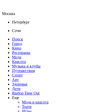
Москва
Петербург
Сочи
Поиск
Город
Кино
Рестораны
Мода
Красота
Музыка и клубы
Путешествия
Спорт
Арт
Здоровье
Дети
Выбор Time Out
Еще
Мода и красота
Театр
Игры