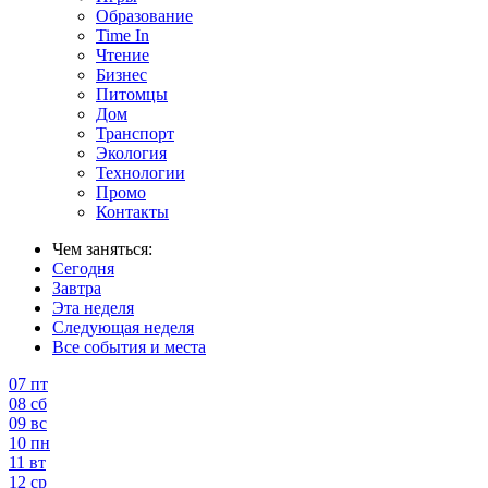
Образование
Time In
Чтение
Бизнес
Питомцы
Дом
Транспорт
Экология
Технологии
Промо
Контакты
Чем заняться:
Сегодня
Завтра
Эта неделя
Следующая неделя
Все события и места
07
пт
08
сб
09
вс
10
пн
11
вт
12
ср