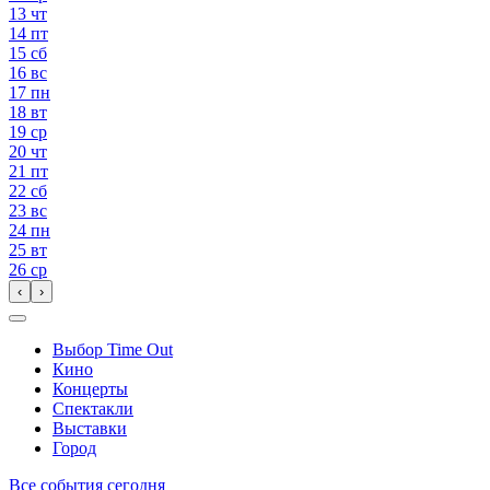
13
чт
14
пт
15
сб
16
вс
17
пн
18
вт
19
ср
20
чт
21
пт
22
сб
23
вс
24
пн
25
вт
26
ср
‹
›
Выбор Time Out
Кино
Концерты
Спектакли
Выставки
Город
Все события сегодня