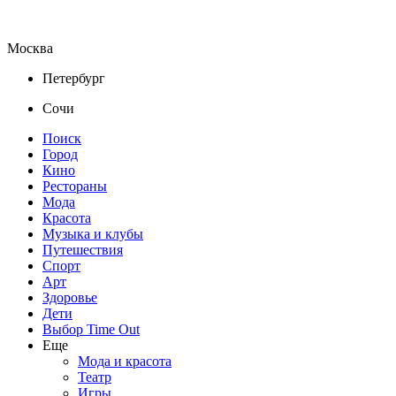
Москва
Петербург
Сочи
Поиск
Город
Кино
Рестораны
Мода
Красота
Музыка и клубы
Путешествия
Спорт
Арт
Здоровье
Дети
Выбор Time Out
Еще
Мода и красота
Театр
Игры