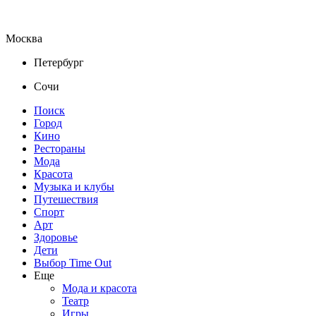
Москва
Петербург
Сочи
Поиск
Город
Кино
Рестораны
Мода
Красота
Музыка и клубы
Путешествия
Спорт
Арт
Здоровье
Дети
Выбор Time Out
Еще
Мода и красота
Театр
Игры