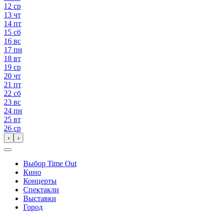
12
ср
13
чт
14
пт
15
сб
16
вс
17
пн
18
вт
19
ср
20
чт
21
пт
22
сб
23
вс
24
пн
25
вт
26
ср
‹
›
Выбор Time Out
Кино
Концерты
Спектакли
Выставки
Город