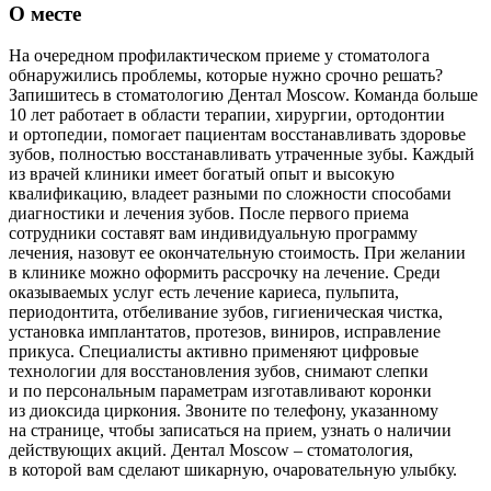
О месте
На очередном профилактическом приеме у стоматолога
обнаружились проблемы, которые нужно срочно решать?
Запишитесь в стоматологию Дентал Moscow. Команда больше
10 лет работает в области терапии, хирургии, ортодонтии
и ортопедии, помогает пациентам восстанавливать здоровье
зубов, полностью восстанавливать утраченные зубы. Каждый
из врачей клиники имеет богатый опыт и высокую
квалификацию, владеет разными по сложности способами
диагностики и лечения зубов. После первого приема
сотрудники составят вам индивидуальную программу
лечения, назовут ее окончательную стоимость. При желании
в клинике можно оформить рассрочку на лечение. Среди
оказываемых услуг есть лечение кариеса, пульпита,
периодонтита, отбеливание зубов, гигиеническая чистка,
установка имплантатов, протезов, виниров, исправление
прикуса. Специалисты активно применяют цифровые
технологии для восстановления зубов, снимают слепки
и по персональным параметрам изготавливают коронки
из диоксида циркония. Звоните по телефону, указанному
на странице, чтобы записаться на прием, узнать о наличии
действующих акций. Дентал Moscow – стоматология,
в которой вам сделают шикарную, очаровательную улыбку.