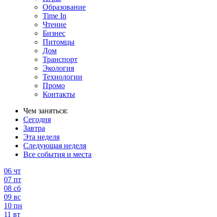
Образование
Time In
Чтение
Бизнес
Питомцы
Дом
Транспорт
Экология
Технологии
Промо
Контакты
Чем заняться:
Сегодня
Завтра
Эта неделя
Следующая неделя
Все события и места
06
чт
07
пт
08
сб
09
вс
10
пн
11
вт