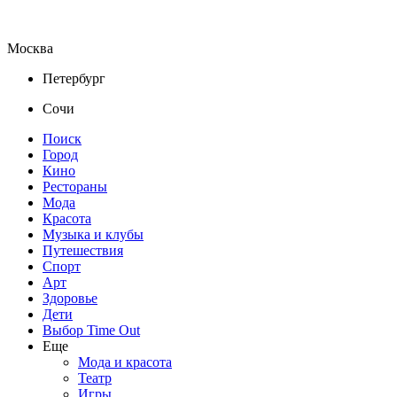
Москва
Петербург
Сочи
Поиск
Город
Кино
Рестораны
Мода
Красота
Музыка и клубы
Путешествия
Спорт
Арт
Здоровье
Дети
Выбор Time Out
Еще
Мода и красота
Театр
Игры