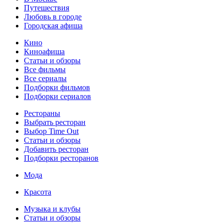
Путешествия
Любовь в городе
Городская афиша
Кино
Киноафиша
Статьи и обзоры
Все фильмы
Все сериалы
Подборки фильмов
Подборки сериалов
Рестораны
Выбрать ресторан
Выбор Time Out
Статьи и обзоры
Добавить ресторан
Подборки ресторанов
Мода
Красота
Музыка и клубы
Статьи и обзоры