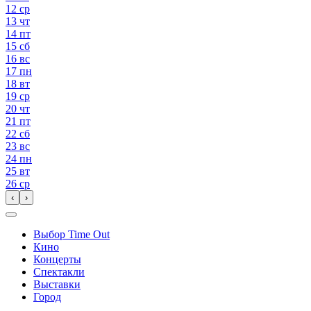
12
ср
13
чт
14
пт
15
сб
16
вс
17
пн
18
вт
19
ср
20
чт
21
пт
22
сб
23
вс
24
пн
25
вт
26
ср
‹
›
Выбор Time Out
Кино
Концерты
Спектакли
Выставки
Город