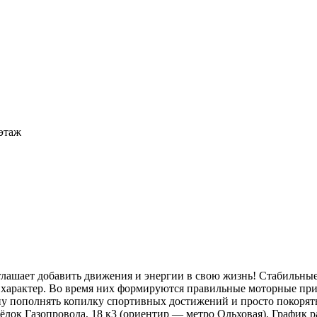
 этаж
риглашает добавить движения и энергии в свою жизнь! Стабильны
 характер. Во время них формируются правильные моторные пр
ену пополнять копилку спортивных достижений и просто покорят
сёлок Газопровода, 18 к3 (ориентир — метро Ольховая). График ра