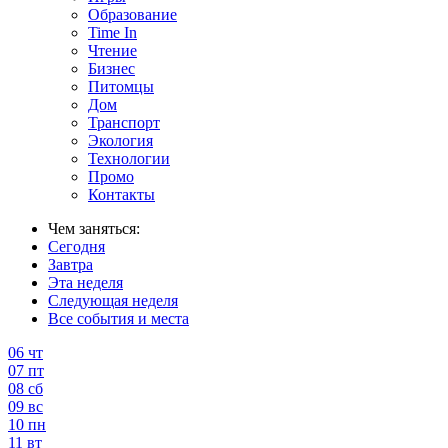
Образование
Time In
Чтение
Бизнес
Питомцы
Дом
Транспорт
Экология
Технологии
Промо
Контакты
Чем заняться:
Сегодня
Завтра
Эта неделя
Следующая неделя
Все события и места
06
чт
07
пт
08
сб
09
вс
10
пн
11
вт