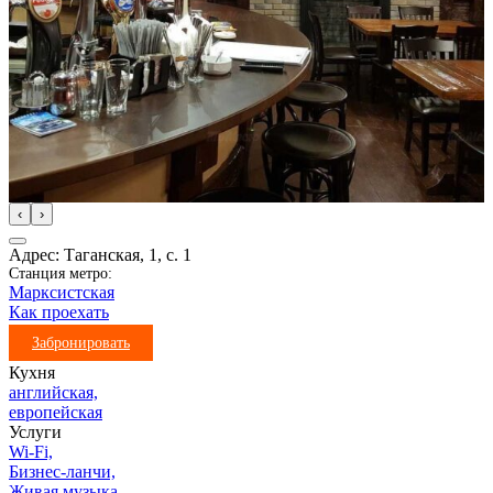
‹
›
Адрес: Таганская, 1, с. 1
Станция метро:
Марксистская
Как проехать
Забронировать
Кухня
английская,
европейская
Услуги
Wi-Fi,
Бизнес-ланчи,
Живая музыка