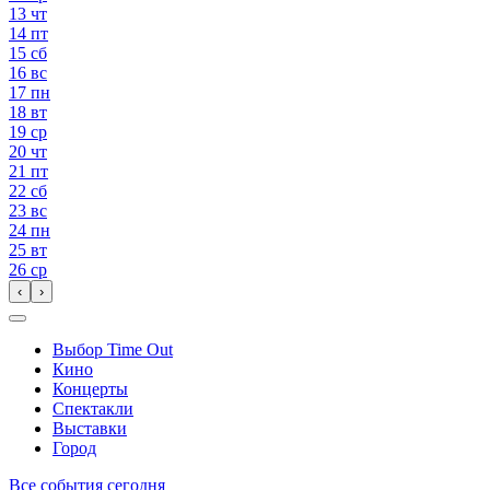
13
чт
14
пт
15
сб
16
вс
17
пн
18
вт
19
ср
20
чт
21
пт
22
сб
23
вс
24
пн
25
вт
26
ср
‹
›
Выбор Time Out
Кино
Концерты
Спектакли
Выставки
Город
Все события сегодня