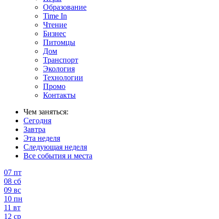
Образование
Time In
Чтение
Бизнес
Питомцы
Дом
Транспорт
Экология
Технологии
Промо
Контакты
Чем заняться:
Сегодня
Завтра
Эта неделя
Следующая неделя
Все события и места
07
пт
08
сб
09
вс
10
пн
11
вт
12
ср