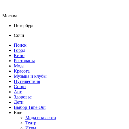
Москва
Петербург
Сочи
Поиск
Город
Кино
Рестораны
Мода
Красота
Музыка и клубы
Путешествия
Спорт
Арт
Здоровье
Дети
Выбор Time Out
Еще
Мода и красота
Театр
Игры