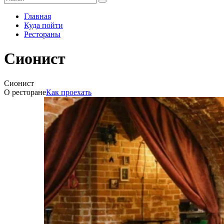
Главная
Куда пойти
Рестораны
Сионист
Сионист
О ресторане
Как проехать