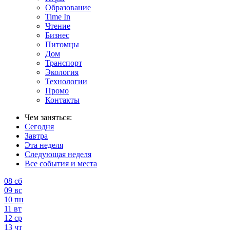
Образование
Time In
Чтение
Бизнес
Питомцы
Дом
Транспорт
Экология
Технологии
Промо
Контакты
Чем заняться:
Сегодня
Завтра
Эта неделя
Следующая неделя
Все события и места
08
сб
09
вс
10
пн
11
вт
12
ср
13
чт