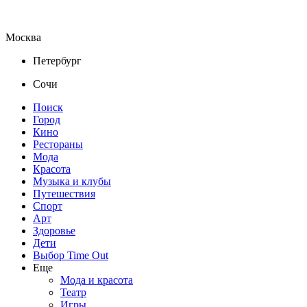
Москва
Петербург
Сочи
Поиск
Город
Кино
Рестораны
Мода
Красота
Музыка и клубы
Путешествия
Спорт
Арт
Здоровье
Дети
Выбор Time Out
Еще
Мода и красота
Театр
Игры