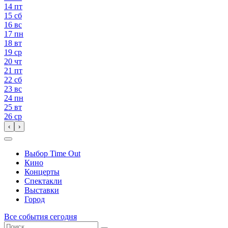
14
пт
15
сб
16
вс
17
пн
18
вт
19
ср
20
чт
21
пт
22
сб
23
вс
24
пн
25
вт
26
ср
‹
›
Выбор Time Out
Кино
Концерты
Спектакли
Выставки
Город
Все события сегодня