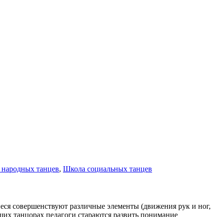
 народных танцев
,
Школа социальных танцев
щиеся совершенствуют различные элементы (движения рук и ног,
их танцорах педагоги стараются развить понимание