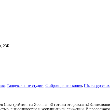
т, 23Б
пия
,
Танцевальные студии
,
Фиброларингоскопия
,
Школа русских
в Class (рейтинг на Zoon.ru - 3) готовы это доказать! Занимаю
ностью, выносливостью и координацией движений. В продолжающ