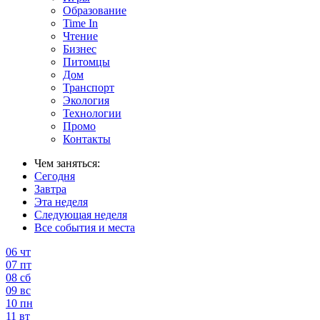
Образование
Time In
Чтение
Бизнес
Питомцы
Дом
Транспорт
Экология
Технологии
Промо
Контакты
Чем заняться:
Сегодня
Завтра
Эта неделя
Следующая неделя
Все события и места
06
чт
07
пт
08
сб
09
вс
10
пн
11
вт