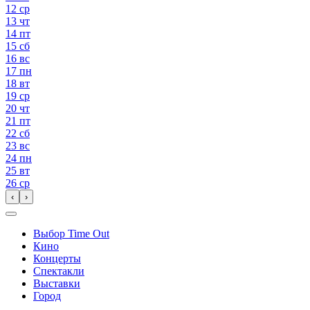
12
ср
13
чт
14
пт
15
сб
16
вс
17
пн
18
вт
19
ср
20
чт
21
пт
22
сб
23
вс
24
пн
25
вт
26
ср
‹
›
Выбор Time Out
Кино
Концерты
Спектакли
Выставки
Город