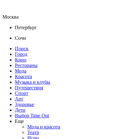
Москва
Петербург
Сочи
Поиск
Город
Кино
Рестораны
Мода
Красота
Музыка и клубы
Путешествия
Спорт
Арт
Здоровье
Дети
Выбор Time Out
Еще
Мода и красота
Театр
Игры