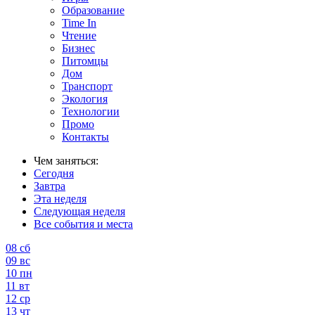
Образование
Time In
Чтение
Бизнес
Питомцы
Дом
Транспорт
Экология
Технологии
Промо
Контакты
Чем заняться:
Сегодня
Завтра
Эта неделя
Следующая неделя
Все события и места
08
сб
09
вс
10
пн
11
вт
12
ср
13
чт