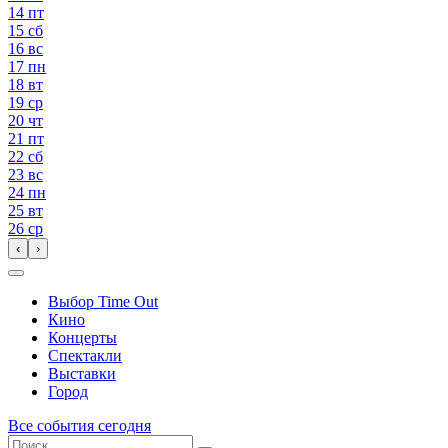
14
пт
15
сб
16
вс
17
пн
18
вт
19
ср
20
чт
21
пт
22
сб
23
вс
24
пн
25
вт
26
ср
‹
›
Выбор Time Out
Кино
Концерты
Спектакли
Выставки
Город
Все события сегодня