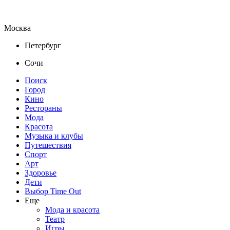
Москва
Петербург
Сочи
Поиск
Город
Кино
Рестораны
Мода
Красота
Музыка и клубы
Путешествия
Спорт
Арт
Здоровье
Дети
Выбор Time Out
Еще
Мода и красота
Театр
Игры