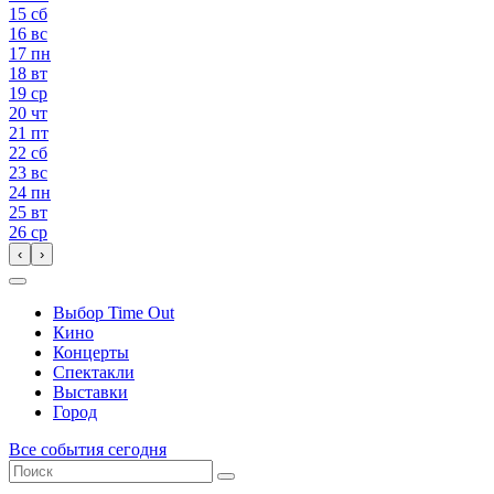
15
сб
16
вс
17
пн
18
вт
19
ср
20
чт
21
пт
22
сб
23
вс
24
пн
25
вт
26
ср
‹
›
Выбор Time Out
Кино
Концерты
Спектакли
Выставки
Город
Все события сегодня