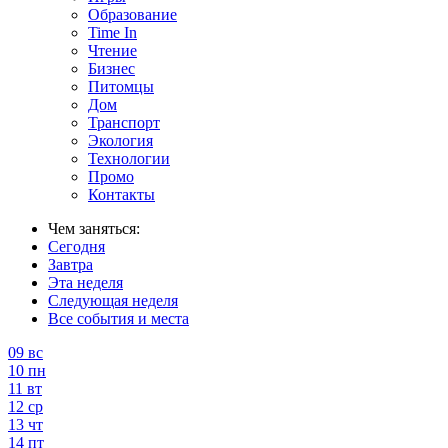
Образование
Time In
Чтение
Бизнес
Питомцы
Дом
Транспорт
Экология
Технологии
Промо
Контакты
Чем заняться:
Сегодня
Завтра
Эта неделя
Следующая неделя
Все события и места
09
вс
10
пн
11
вт
12
ср
13
чт
14
пт