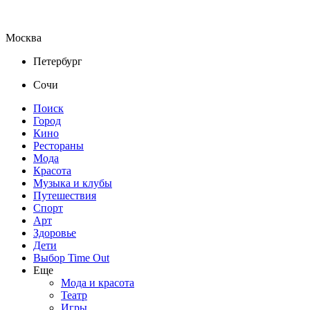
Москва
Петербург
Сочи
Поиск
Город
Кино
Рестораны
Мода
Красота
Музыка и клубы
Путешествия
Спорт
Арт
Здоровье
Дети
Выбор Time Out
Еще
Мода и красота
Театр
Игры