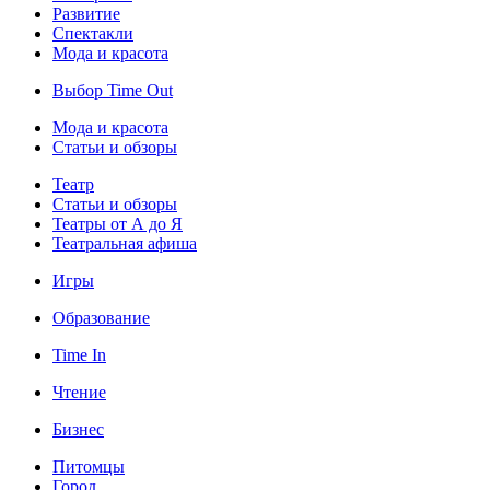
Развитие
Спектакли
Мода и красота
Выбор Time Out
Мода и красота
Статьи и обзоры
Театр
Статьи и обзоры
Театры от А до Я
Театральная афиша
Игры
Образование
Time In
Чтение
Бизнес
Питомцы
Город