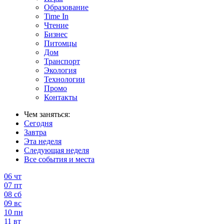
Образование
Time In
Чтение
Бизнес
Питомцы
Дом
Транспорт
Экология
Технологии
Промо
Контакты
Чем заняться:
Сегодня
Завтра
Эта неделя
Следующая неделя
Все события и места
06
чт
07
пт
08
сб
09
вс
10
пн
11
вт