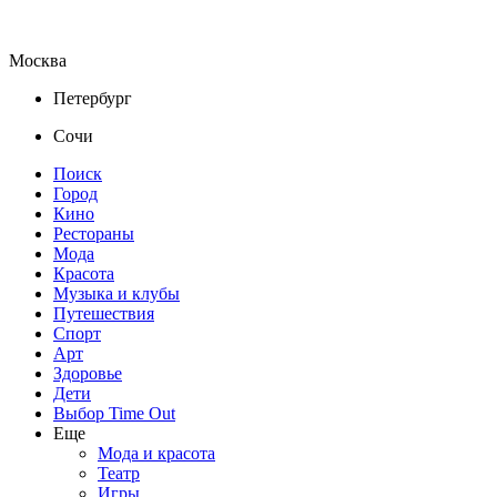
Москва
Петербург
Сочи
Поиск
Город
Кино
Рестораны
Мода
Красота
Музыка и клубы
Путешествия
Спорт
Арт
Здоровье
Дети
Выбор Time Out
Еще
Мода и красота
Театр
Игры