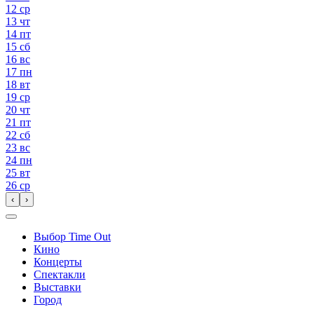
12
ср
13
чт
14
пт
15
сб
16
вс
17
пн
18
вт
19
ср
20
чт
21
пт
22
сб
23
вс
24
пн
25
вт
26
ср
‹
›
Выбор Time Out
Кино
Концерты
Спектакли
Выставки
Город