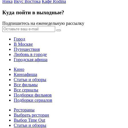
Ника
Вкус Востока
Кафе Rodina
Куда пойти в выходные?
Подпишитесь на еженедельную рассылку
Город
В Москве
Путешествия
Любовь в городе
Городская афиша
Кино
Киноафиша
Статьи и обзоры
Все фильмы
Все сериалы
Подборки фильмов
Подборки сериалов
Рестораны
Выбрать ресторан
Выбор Time Out
Статьи и обзоры